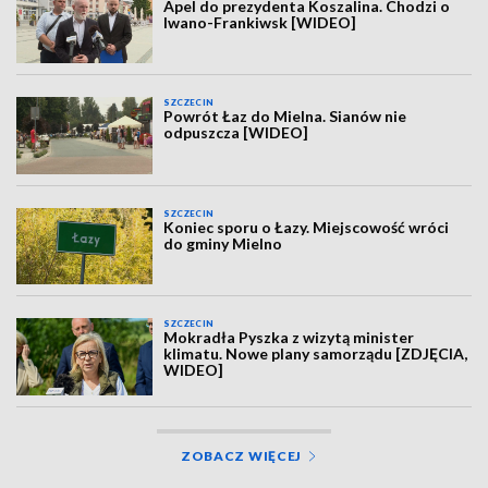
Apel do prezydenta Koszalina. Chodzi o
Iwano-Frankiwsk [WIDEO]
SZCZECIN
Powrót Łaz do Mielna. Sianów nie
odpuszcza [WIDEO]
SZCZECIN
Koniec sporu o Łazy. Miejscowość wróci
do gminy Mielno
SZCZECIN
Mokradła Pyszka z wizytą minister
klimatu. Nowe plany samorządu [ZDJĘCIA,
WIDEO]
ZOBACZ WIĘCEJ