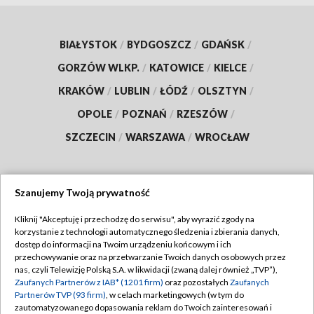
BIAŁYSTOK
/
BYDGOSZCZ
/
GDAŃSK
/
GORZÓW WLKP.
/
KATOWICE
/
KIELCE
/
KRAKÓW
/
LUBLIN
/
ŁÓDŹ
/
OLSZTYN
/
OPOLE
/
POZNAŃ
/
RZESZÓW
/
SZCZECIN
/
WARSZAWA
/
WROCŁAW
Szanujemy Twoją prywatność
Dołącz do nas:
Kliknij "Akceptuję i przechodzę do serwisu", aby wyrazić zgody na
korzystanie z technologii automatycznego śledzenia i zbierania danych,
TVP
dostęp do informacji na Twoim urządzeniu końcowym i ich
Abonament TVP
przechowywanie oraz na przetwarzanie Twoich danych osobowych przez
Regulamin TVP
nas, czyli Telewizję Polską S.A. w likwidacji (zwaną dalej również „TVP”),
Emisja w TVP
Polityka prywatności
Zaufanych Partnerów z IAB* (1201 firm)
oraz pozostałych
Zaufanych
Partnerów TVP (93 firm)
, w celach marketingowych (w tym do
Centrum informacji TVP
Moje zgody
zautomatyzowanego dopasowania reklam do Twoich zainteresowań i