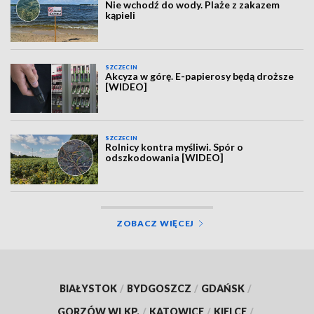
Nie wchodź do wody. Plaże z zakazem
kąpieli
SZCZECIN
Akcyza w górę. E-papierosy będą droższe
[WIDEO]
SZCZECIN
Rolnicy kontra myśliwi. Spór o
odszkodowania [WIDEO]
ZOBACZ WIĘCEJ
BIAŁYSTOK
/
BYDGOSZCZ
/
GDAŃSK
/
GORZÓW WLKP.
/
KATOWICE
/
KIELCE
/