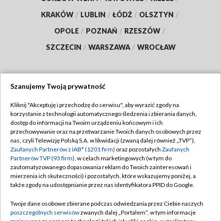
KRAKÓW
/
LUBLIN
/
ŁÓDŹ
/
OLSZTYN
/
OPOLE
/
POZNAŃ
/
RZESZÓW
/
SZCZECIN
/
WARSZAWA
/
WROCŁAW
Szanujemy Twoją prywatność
Dołącz do nas:
Kliknij "Akceptuję i przechodzę do serwisu", aby wyrazić zgody na
korzystanie z technologii automatycznego śledzenia i zbierania danych,
TVP
dostęp do informacji na Twoim urządzeniu końcowym i ich
Abonament TVP
przechowywanie oraz na przetwarzanie Twoich danych osobowych przez
Regulamin TVP
nas, czyli Telewizję Polską S.A. w likwidacji (zwaną dalej również „TVP”),
Emisja w TVP
Polityka prywatności
Zaufanych Partnerów z IAB* (1201 firm)
oraz pozostałych
Zaufanych
Partnerów TVP (93 firm)
, w celach marketingowych (w tym do
Centrum informacji TVP
Moje zgody
zautomatyzowanego dopasowania reklam do Twoich zainteresowań i
mierzenia ich skuteczności) i pozostałych, które wskazujemy poniżej, a
Naziemna Telewizja Cyfrowa
Pomoc
także zgody na udostępnianie przez nas identyfikatora PPID do Google.
Sklep TVP
Biuro reklamy
Twoje dane osobowe zbierane podczas odwiedzania przez Ciebie naszych
Rada Programowa
Kontakt
poszczególnych serwisów
zwanych dalej „Portalem”, w tym informacje