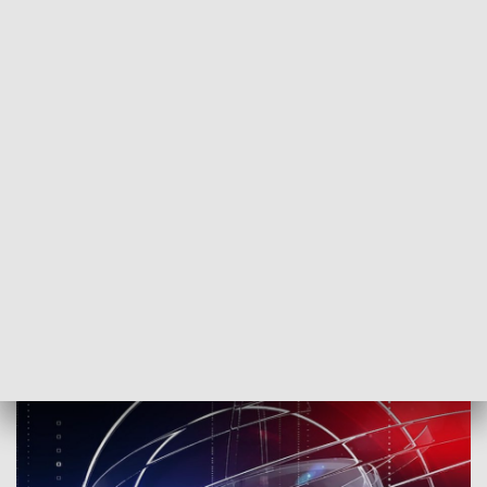
POWRÓT DO
SZCZECIN
TVP REGIONY
Kronika o 12:30 i 14:30
2018-05-08
kb