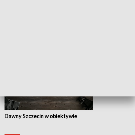
Z indeksem w ręku
Droga po suk
HISTORIA
Dawny Szczecin w obiektywie