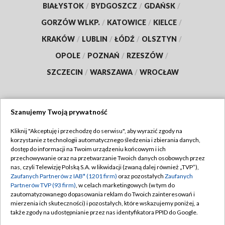
BIAŁYSTOK
/
BYDGOSZCZ
/
GDAŃSK
/
GORZÓW WLKP.
/
KATOWICE
/
KIELCE
/
KRAKÓW
/
LUBLIN
/
ŁÓDŹ
/
OLSZTYN
/
OPOLE
/
POZNAŃ
/
RZESZÓW
/
SZCZECIN
/
WARSZAWA
/
WROCŁAW
Szanujemy Twoją prywatność
Dołącz do nas:
Kliknij "Akceptuję i przechodzę do serwisu", aby wyrazić zgody na
korzystanie z technologii automatycznego śledzenia i zbierania danych,
TVP
dostęp do informacji na Twoim urządzeniu końcowym i ich
Abonament TVP
przechowywanie oraz na przetwarzanie Twoich danych osobowych przez
Regulamin TVP
nas, czyli Telewizję Polską S.A. w likwidacji (zwaną dalej również „TVP”),
Emisja w TVP
Polityka prywatności
Zaufanych Partnerów z IAB* (1201 firm)
oraz pozostałych
Zaufanych
Partnerów TVP (93 firm)
, w celach marketingowych (w tym do
Centrum informacji TVP
Moje zgody
zautomatyzowanego dopasowania reklam do Twoich zainteresowań i
mierzenia ich skuteczności) i pozostałych, które wskazujemy poniżej, a
Naziemna Telewizja Cyfrowa
Pomoc
także zgody na udostępnianie przez nas identyfikatora PPID do Google.
Sklep TVP