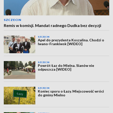
SZCZECIN
Remis w komisji. Mandat radnego Dudka bez decyzji
SZCZECIN
Apel do prezydenta Koszalina. Chodzi o
Iwano-Frankiwsk [WIDEO]
SZCZECIN
Powrót Łaz do Mielna. Sianów nie
odpuszcza [WIDEO]
SZCZECIN
Koniec sporu o Łazy. Miejscowość wróci
do gminy Mielno