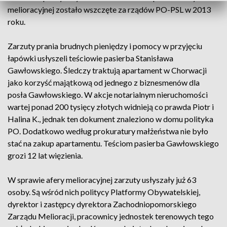
melioracyjnej zostało wszczęte za rządów PO-PSL w 2013
roku.
Zarzuty prania brudnych pieniędzy i pomocy w przyjęciu
łapówki usłyszeli teściowie pasierba Stanisława
Gawłowskiego. Śledczy traktują apartament w Chorwacji
jako korzyść majątkową od jednego z biznesmenów dla
posła Gawłowskiego. W akcje notarialnym nieruchomości
wartej ponad 200 tysięcy złotych widnieją co prawda Piotr i
Halina K., jednak ten dokument znaleziono w domu polityka
PO. Dodatkowo według prokuratury małżeństwa nie było
stać na zakup apartamentu. Teściom pasierba Gawłowskiego
grozi 12 lat więzienia.
W sprawie afery melioracyjnej zarzuty usłyszały już 63
osoby. Są wśród nich politycy Platformy Obywatelskiej,
dyrektor i zastępcy dyrektora Zachodniopomorskiego
Zarządu Melioracji, pracownicy jednostek terenowych tego