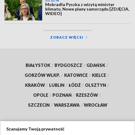
SZCZECIN
Mokradła Pyszka z wizytą minister
klimatu. Nowe plany samorządu [ZDJĘCIA,
WIDEO]
ZOBACZ WIĘCEJ
BIAŁYSTOK
/
BYDGOSZCZ
/
GDAŃSK
/
GORZÓW WLKP.
/
KATOWICE
/
KIELCE
/
KRAKÓW
/
LUBLIN
/
ŁÓDŹ
/
OLSZTYN
/
OPOLE
/
POZNAŃ
/
RZESZÓW
/
SZCZECIN
/
WARSZAWA
/
WROCŁAW
Szanujemy Twoją prywatność
Dołącz do nas: