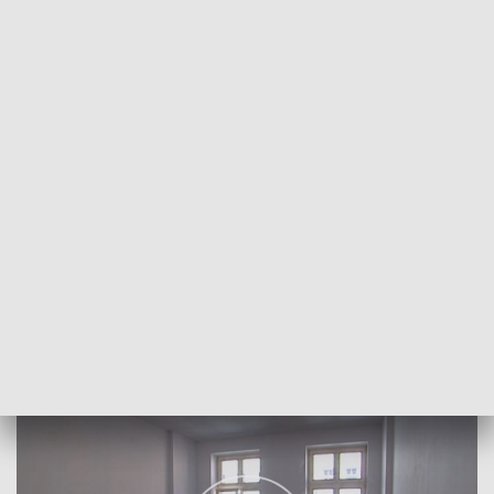
POWRÓT DO
SZCZECIN
TVP REGIONY
Nowe zasady najmu mieszkań TBS
2018-05-08
Karolina Skiba/NS