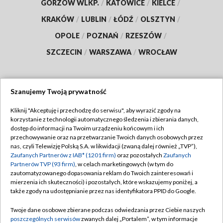
GORZÓW WLKP.
/
KATOWICE
/
KIELCE
/
KRAKÓW
/
LUBLIN
/
ŁÓDŹ
/
OLSZTYN
/
OPOLE
/
POZNAŃ
/
RZESZÓW
/
SZCZECIN
/
WARSZAWA
/
WROCŁAW
Szanujemy Twoją prywatność
Dołącz do nas:
Kliknij "Akceptuję i przechodzę do serwisu", aby wyrazić zgody na
korzystanie z technologii automatycznego śledzenia i zbierania danych,
TVP
dostęp do informacji na Twoim urządzeniu końcowym i ich
Abonament TVP
przechowywanie oraz na przetwarzanie Twoich danych osobowych przez
Regulamin TVP
nas, czyli Telewizję Polską S.A. w likwidacji (zwaną dalej również „TVP”),
Emisja w TVP
Polityka prywatności
Zaufanych Partnerów z IAB* (1201 firm)
oraz pozostałych
Zaufanych
Partnerów TVP (93 firm)
, w celach marketingowych (w tym do
Centrum informacji TVP
Moje zgody
zautomatyzowanego dopasowania reklam do Twoich zainteresowań i
mierzenia ich skuteczności) i pozostałych, które wskazujemy poniżej, a
Naziemna Telewizja Cyfrowa
Pomoc
także zgody na udostępnianie przez nas identyfikatora PPID do Google.
Sklep TVP
Biuro reklamy
Twoje dane osobowe zbierane podczas odwiedzania przez Ciebie naszych
Rada Programowa
Kontakt
poszczególnych serwisów
zwanych dalej „Portalem”, w tym informacje