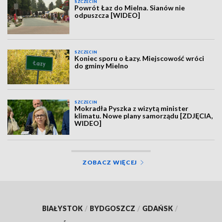
SZCZECIN
Powrót Łaz do Mielna. Sianów nie
odpuszcza [WIDEO]
SZCZECIN
Koniec sporu o Łazy. Miejscowość wróci
do gminy Mielno
SZCZECIN
Mokradła Pyszka z wizytą minister
klimatu. Nowe plany samorządu [ZDJĘCIA,
WIDEO]
ZOBACZ WIĘCEJ
BIAŁYSTOK
/
BYDGOSZCZ
/
GDAŃSK
/