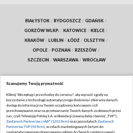
BIAŁYSTOK
/
BYDGOSZCZ
/
GDAŃSK
/
GORZÓW WLKP.
/
KATOWICE
/
KIELCE
/
KRAKÓW
/
LUBLIN
/
ŁÓDŹ
/
OLSZTYN
/
OPOLE
/
POZNAŃ
/
RZESZÓW
/
SZCZECIN
/
WARSZAWA
/
WROCŁAW
Szanujemy Twoją prywatność
Dołącz do nas:
Kliknij "Akceptuję i przechodzę do serwisu", aby wyrazić zgody na
korzystanie z technologii automatycznego śledzenia i zbierania danych,
TVP
dostęp do informacji na Twoim urządzeniu końcowym i ich
Abonament TVP
przechowywanie oraz na przetwarzanie Twoich danych osobowych przez
Regulamin TVP
nas, czyli Telewizję Polską S.A. w likwidacji (zwaną dalej również „TVP”),
Emisja w TVP
Polityka prywatności
Zaufanych Partnerów z IAB* (1201 firm)
oraz pozostałych
Zaufanych
Partnerów TVP (93 firm)
, w celach marketingowych (w tym do
Centrum informacji TVP
Moje zgody
zautomatyzowanego dopasowania reklam do Twoich zainteresowań i