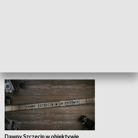
Z indeksem w ręku
Droga po suk
HISTORIA
Dawny Szczecin w obiektywie