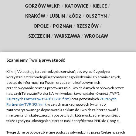
GORZÓW WLKP.
/
KATOWICE
/
KIELCE
/
KRAKÓW
/
LUBLIN
/
ŁÓDŹ
/
OLSZTYN
/
OPOLE
/
POZNAŃ
/
RZESZÓW
/
SZCZECIN
/
WARSZAWA
/
WROCŁAW
Szanujemy Twoją prywatność
Dołącz do nas:
Kliknij "Akceptuję i przechodzę do serwisu", aby wyrazić zgody na
korzystanie z technologii automatycznego śledzenia i zbierania danych,
TVP
dostęp do informacji na Twoim urządzeniu końcowym i ich
Abonament TVP
przechowywanie oraz na przetwarzanie Twoich danych osobowych przez
Regulamin TVP
nas, czyli Telewizję Polską S.A. w likwidacji (zwaną dalej również „TVP”),
Emisja w TVP
Polityka prywatności
Zaufanych Partnerów z IAB* (1201 firm)
oraz pozostałych
Zaufanych
Partnerów TVP (93 firm)
, w celach marketingowych (w tym do
Centrum informacji TVP
Moje zgody
zautomatyzowanego dopasowania reklam do Twoich zainteresowań i
mierzenia ich skuteczności) i pozostałych, które wskazujemy poniżej, a
Naziemna Telewizja Cyfrowa
Pomoc
także zgody na udostępnianie przez nas identyfikatora PPID do Google.
Sklep TVP
Biuro reklamy
Twoje dane osobowe zbierane podczas odwiedzania przez Ciebie naszych