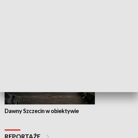
Z indeksem w ręku
Droga po suk
HISTORIA
Dawny Szczecin w obiektywie
REPORTAŻE