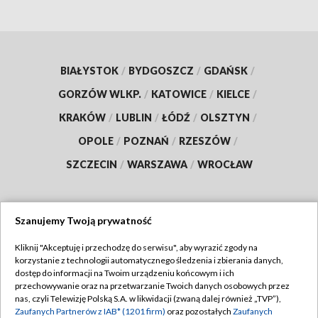
BIAŁYSTOK
/
BYDGOSZCZ
/
GDAŃSK
/
GORZÓW WLKP.
/
KATOWICE
/
KIELCE
/
KRAKÓW
/
LUBLIN
/
ŁÓDŹ
/
OLSZTYN
/
OPOLE
/
POZNAŃ
/
RZESZÓW
/
SZCZECIN
/
WARSZAWA
/
WROCŁAW
Szanujemy Twoją prywatność
Dołącz do nas:
Kliknij "Akceptuję i przechodzę do serwisu", aby wyrazić zgody na
korzystanie z technologii automatycznego śledzenia i zbierania danych,
TVP
dostęp do informacji na Twoim urządzeniu końcowym i ich
Abonament TVP
przechowywanie oraz na przetwarzanie Twoich danych osobowych przez
Regulamin TVP
nas, czyli Telewizję Polską S.A. w likwidacji (zwaną dalej również „TVP”),
Emisja w TVP
Polityka prywatności
Zaufanych Partnerów z IAB* (1201 firm)
oraz pozostałych
Zaufanych