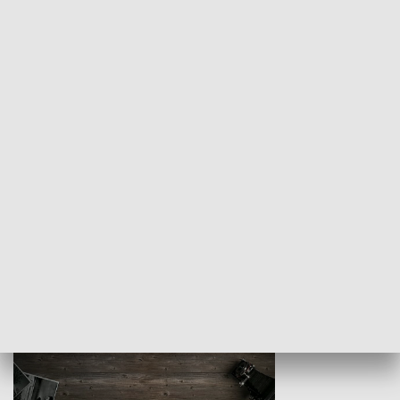
Z indeksem w ręku
Droga po suk
HISTORIA