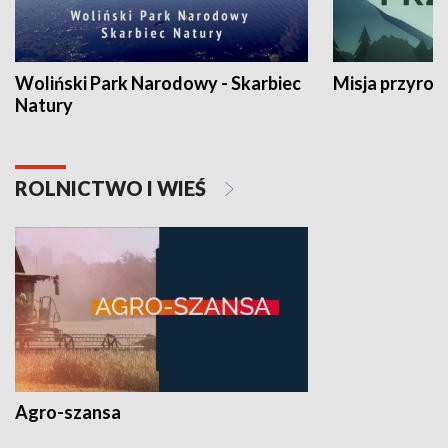
Woliński Park Narodowy - Skarbiec
Misja przyrod
Natury
ROLNICTWO I WIEŚ
Agro-szansa