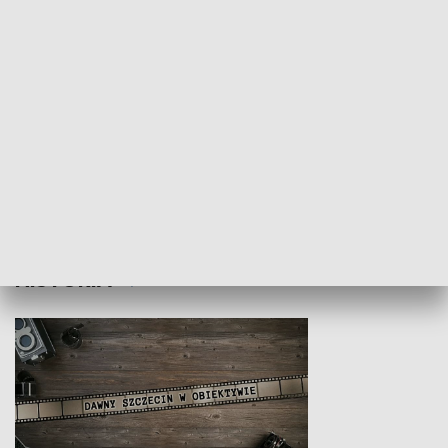
Z indeksem w ręku
Droga po suk
HISTORIA