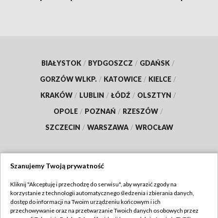
BIAŁYSTOK
/
BYDGOSZCZ
/
GDAŃSK
/
GORZÓW WLKP.
/
KATOWICE
/
KIELCE
/
KRAKÓW
/
LUBLIN
/
ŁÓDŹ
/
OLSZTYN
/
OPOLE
/
POZNAŃ
/
RZESZÓW
/
SZCZECIN
/
WARSZAWA
/
WROCŁAW
Szanujemy Twoją prywatność
Dołącz do nas:
Kliknij "Akceptuję i przechodzę do serwisu", aby wyrazić zgody na
korzystanie z technologii automatycznego śledzenia i zbierania danych,
TVP
dostęp do informacji na Twoim urządzeniu końcowym i ich
Abonament TVP
przechowywanie oraz na przetwarzanie Twoich danych osobowych przez
Regulamin TVP