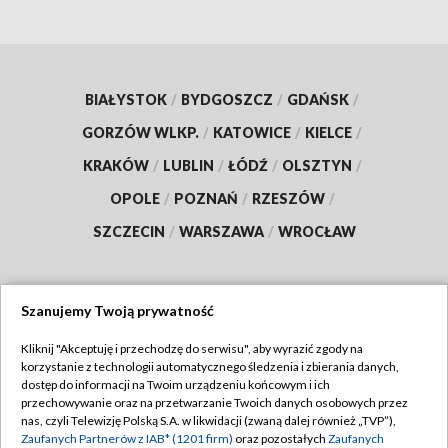
BIAŁYSTOK
/
BYDGOSZCZ
/
GDAŃSK
/
GORZÓW WLKP.
/
KATOWICE
/
KIELCE
/
KRAKÓW
/
LUBLIN
/
ŁÓDŹ
/
OLSZTYN
/
OPOLE
/
POZNAŃ
/
RZESZÓW
/
SZCZECIN
/
WARSZAWA
/
WROCŁAW
Szanujemy Twoją prywatność
Dołącz do nas:
Kliknij "Akceptuję i przechodzę do serwisu", aby wyrazić zgody na
korzystanie z technologii automatycznego śledzenia i zbierania danych,
TVP
dostęp do informacji na Twoim urządzeniu końcowym i ich
Abonament TVP
przechowywanie oraz na przetwarzanie Twoich danych osobowych przez
Regulamin TVP
nas, czyli Telewizję Polską S.A. w likwidacji (zwaną dalej również „TVP”),
Emisja w TVP
Polityka prywatności
Zaufanych Partnerów z IAB* (1201 firm)
oraz pozostałych
Zaufanych