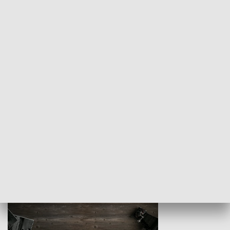
Z indeksem w ręku
Droga po suk
HISTORIA