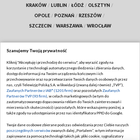
KRAKÓW
/
LUBLIN
/
ŁÓDŹ
/
OLSZTYN
/
OPOLE
/
POZNAŃ
/
RZESZÓW
/
SZCZECIN
/
WARSZAWA
/
WROCŁAW
Szanujemy Twoją prywatność
Dołącz do nas:
Kliknij "Akceptuję i przechodzę do serwisu", aby wyrazić zgody na
korzystanie z technologii automatycznego śledzenia i zbierania danych,
TVP
dostęp do informacji na Twoim urządzeniu końcowym i ich
Abonament TVP
przechowywanie oraz na przetwarzanie Twoich danych osobowych przez
Regulamin TVP
nas, czyli Telewizję Polską S.A. w likwidacji (zwaną dalej również „TVP”),
Emisja w TVP
Polityka prywatności
Zaufanych Partnerów z IAB* (1201 firm)
oraz pozostałych
Zaufanych
Partnerów TVP (93 firm)
, w celach marketingowych (w tym do
Centrum informacji TVP
Moje zgody
zautomatyzowanego dopasowania reklam do Twoich zainteresowań i
mierzenia ich skuteczności) i pozostałych, które wskazujemy poniżej, a
Naziemna Telewizja Cyfrowa
Pomoc
także zgody na udostępnianie przez nas identyfikatora PPID do Google.
Sklep TVP
Biuro reklamy
Twoje dane osobowe zbierane podczas odwiedzania przez Ciebie naszych
Rada Programowa
Kontakt
poszczególnych serwisów
zwanych dalej „Portalem”, w tym informacje
zapisywane za pomocą technologii takich jak: pliki cookie, sygnalizatory
System NOS