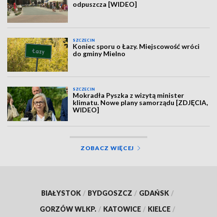
odpuszcza [WIDEO]
SZCZECIN
Koniec sporu o Łazy. Miejscowość wróci
do gminy Mielno
SZCZECIN
Mokradła Pyszka z wizytą minister
klimatu. Nowe plany samorządu [ZDJĘCIA,
WIDEO]
ZOBACZ WIĘCEJ
BIAŁYSTOK
/
BYDGOSZCZ
/
GDAŃSK
/
GORZÓW WLKP.
/
KATOWICE
/
KIELCE
/