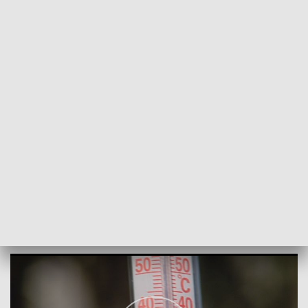
POWRÓT DO
SZCZECIN
TVP REGIONY
Uwaga na upały
2018-05-09
Izabela Kozdraś/NS