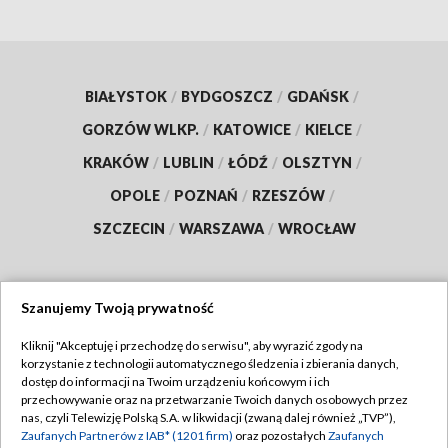
BIAŁYSTOK
/
BYDGOSZCZ
/
GDAŃSK
/
GORZÓW WLKP.
/
KATOWICE
/
KIELCE
/
KRAKÓW
/
LUBLIN
/
ŁÓDŹ
/
OLSZTYN
/
OPOLE
/
POZNAŃ
/
RZESZÓW
/
SZCZECIN
/
WARSZAWA
/
WROCŁAW
Szanujemy Twoją prywatność
Dołącz do nas:
Kliknij "Akceptuję i przechodzę do serwisu", aby wyrazić zgody na
korzystanie z technologii automatycznego śledzenia i zbierania danych,
TVP
dostęp do informacji na Twoim urządzeniu końcowym i ich
Abonament TVP
przechowywanie oraz na przetwarzanie Twoich danych osobowych przez
Regulamin TVP
nas, czyli Telewizję Polską S.A. w likwidacji (zwaną dalej również „TVP”),
Emisja w TVP
Polityka prywatności
Zaufanych Partnerów z IAB* (1201 firm)
oraz pozostałych
Zaufanych