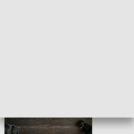
Z indeksem w ręku
Droga po suk
HISTORIA