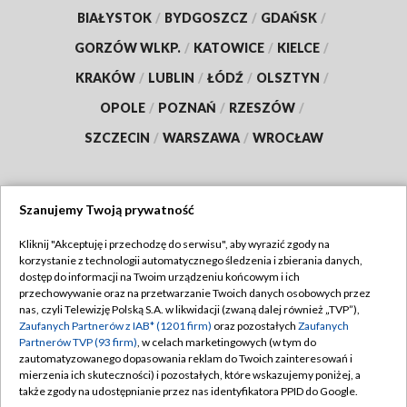
BIAŁYSTOK
/
BYDGOSZCZ
/
GDAŃSK
/
GORZÓW WLKP.
/
KATOWICE
/
KIELCE
/
KRAKÓW
/
LUBLIN
/
ŁÓDŹ
/
OLSZTYN
/
OPOLE
/
POZNAŃ
/
RZESZÓW
/
SZCZECIN
/
WARSZAWA
/
WROCŁAW
Szanujemy Twoją prywatność
Dołącz do nas:
Kliknij "Akceptuję i przechodzę do serwisu", aby wyrazić zgody na
korzystanie z technologii automatycznego śledzenia i zbierania danych,
TVP
dostęp do informacji na Twoim urządzeniu końcowym i ich
Abonament TVP
przechowywanie oraz na przetwarzanie Twoich danych osobowych przez
Regulamin TVP
nas, czyli Telewizję Polską S.A. w likwidacji (zwaną dalej również „TVP”),
Emisja w TVP
Polityka prywatności
Zaufanych Partnerów z IAB* (1201 firm)
oraz pozostałych
Zaufanych
Partnerów TVP (93 firm)
, w celach marketingowych (w tym do
Centrum informacji TVP
Moje zgody
zautomatyzowanego dopasowania reklam do Twoich zainteresowań i
mierzenia ich skuteczności) i pozostałych, które wskazujemy poniżej, a
Naziemna Telewizja Cyfrowa
Pomoc
także zgody na udostępnianie przez nas identyfikatora PPID do Google.