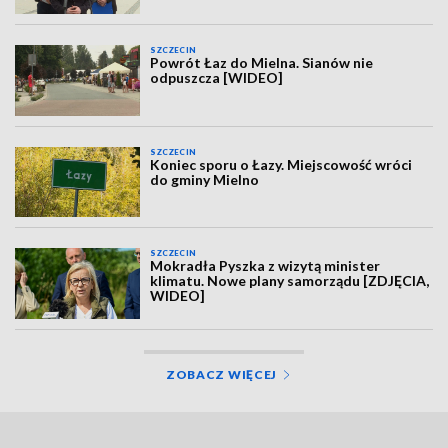
SZCZECIN
Powrót Łaz do Mielna. Sianów nie
odpuszcza [WIDEO]
SZCZECIN
Koniec sporu o Łazy. Miejscowość wróci
do gminy Mielno
SZCZECIN
Mokradła Pyszka z wizytą minister
klimatu. Nowe plany samorządu [ZDJĘCIA,
WIDEO]
ZOBACZ WIĘCEJ