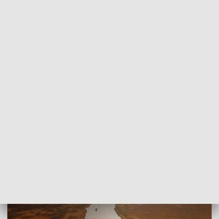
POWRÓT DO
SZCZECIN
TVP REGIONY
5 firm zainteresowanych pogłębieniem
toru Wodnego Szczecin-Świnoujście
2018-05-10
Adrian Nijak / as