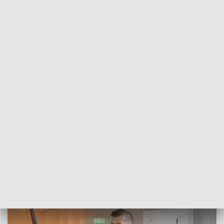
POWRÓT DO
SZCZECIN
TVP REGIONY
Dni Skandynawskie już po raz piąty.
Poznać uroki północy
2018-05-11
Mateusz Iżakowski / kb