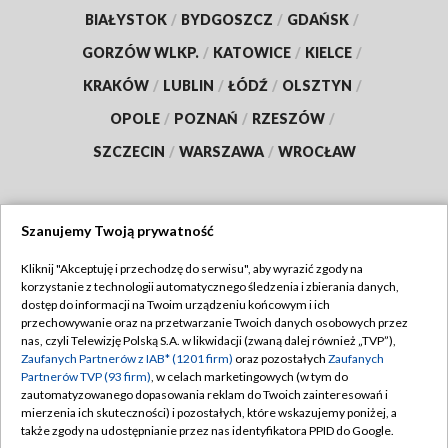
BIAŁYSTOK
/
BYDGOSZCZ
/
GDAŃSK
/
GORZÓW WLKP.
/
KATOWICE
/
KIELCE
/
KRAKÓW
/
LUBLIN
/
ŁÓDŹ
/
OLSZTYN
/
OPOLE
/
POZNAŃ
/
RZESZÓW
/
SZCZECIN
/
WARSZAWA
/
WROCŁAW
Szanujemy Twoją prywatność
Dołącz do nas:
Kliknij "Akceptuję i przechodzę do serwisu", aby wyrazić zgody na
korzystanie z technologii automatycznego śledzenia i zbierania danych,
TVP
dostęp do informacji na Twoim urządzeniu końcowym i ich
Abonament TVP
przechowywanie oraz na przetwarzanie Twoich danych osobowych przez
Regulamin TVP
nas, czyli Telewizję Polską S.A. w likwidacji (zwaną dalej również „TVP”),
Emisja w TVP
Polityka prywatności
Zaufanych Partnerów z IAB* (1201 firm)
oraz pozostałych
Zaufanych
Partnerów TVP (93 firm)
, w celach marketingowych (w tym do
Centrum informacji TVP
Moje zgody
zautomatyzowanego dopasowania reklam do Twoich zainteresowań i
mierzenia ich skuteczności) i pozostałych, które wskazujemy poniżej, a
Naziemna Telewizja Cyfrowa
Pomoc
także zgody na udostępnianie przez nas identyfikatora PPID do Google.