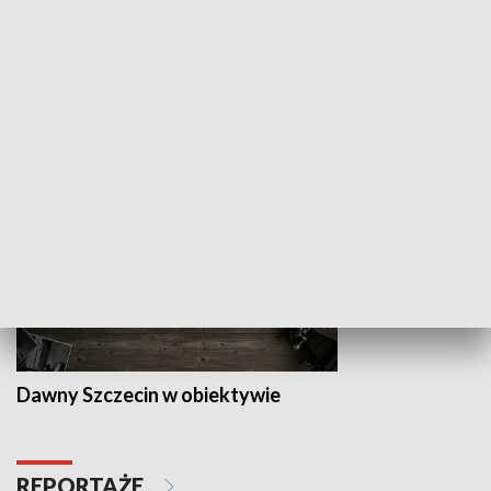
Z indeksem w ręku
Droga po suk
HISTORIA
Dawny Szczecin w obiektywie
REPORTAŻE