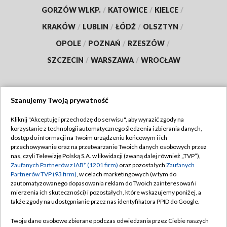
GORZÓW WLKP.
/
KATOWICE
/
KIELCE
/
KRAKÓW
/
LUBLIN
/
ŁÓDŹ
/
OLSZTYN
/
OPOLE
/
POZNAŃ
/
RZESZÓW
/
SZCZECIN
/
WARSZAWA
/
WROCŁAW
Szanujemy Twoją prywatność
Dołącz do nas:
Kliknij "Akceptuję i przechodzę do serwisu", aby wyrazić zgody na
korzystanie z technologii automatycznego śledzenia i zbierania danych,
TVP
dostęp do informacji na Twoim urządzeniu końcowym i ich
Abonament TVP
przechowywanie oraz na przetwarzanie Twoich danych osobowych przez
Regulamin TVP
nas, czyli Telewizję Polską S.A. w likwidacji (zwaną dalej również „TVP”),
Emisja w TVP
Polityka prywatności
Zaufanych Partnerów z IAB* (1201 firm)
oraz pozostałych
Zaufanych
Partnerów TVP (93 firm)
, w celach marketingowych (w tym do
Centrum informacji TVP
Moje zgody
zautomatyzowanego dopasowania reklam do Twoich zainteresowań i
mierzenia ich skuteczności) i pozostałych, które wskazujemy poniżej, a
Naziemna Telewizja Cyfrowa
Pomoc
także zgody na udostępnianie przez nas identyfikatora PPID do Google.
Sklep TVP
Biuro reklamy
Twoje dane osobowe zbierane podczas odwiedzania przez Ciebie naszych