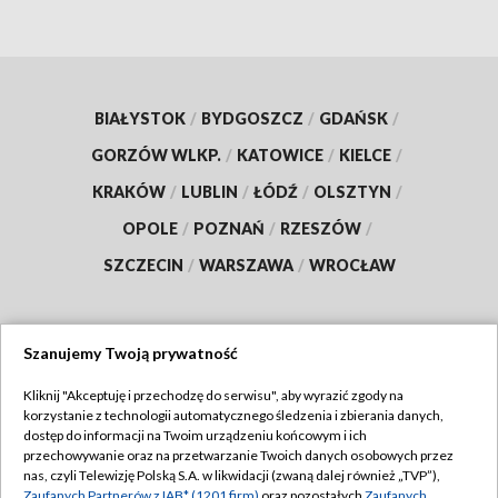
BIAŁYSTOK
/
BYDGOSZCZ
/
GDAŃSK
/
GORZÓW WLKP.
/
KATOWICE
/
KIELCE
/
KRAKÓW
/
LUBLIN
/
ŁÓDŹ
/
OLSZTYN
/
OPOLE
/
POZNAŃ
/
RZESZÓW
/
SZCZECIN
/
WARSZAWA
/
WROCŁAW
Szanujemy Twoją prywatność
Dołącz do nas:
Kliknij "Akceptuję i przechodzę do serwisu", aby wyrazić zgody na
korzystanie z technologii automatycznego śledzenia i zbierania danych,
TVP
dostęp do informacji na Twoim urządzeniu końcowym i ich
Abonament TVP
przechowywanie oraz na przetwarzanie Twoich danych osobowych przez
Regulamin TVP
nas, czyli Telewizję Polską S.A. w likwidacji (zwaną dalej również „TVP”),
Emisja w TVP
Polityka prywatności
Zaufanych Partnerów z IAB* (1201 firm)
oraz pozostałych
Zaufanych