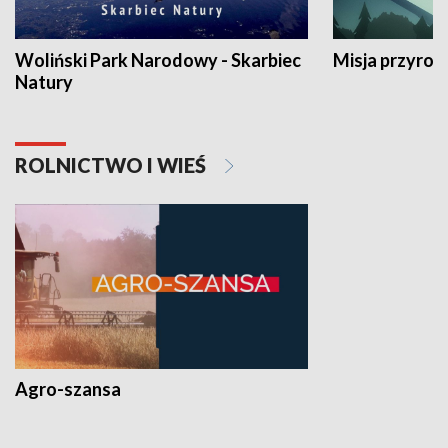
Woliński Park Narodowy - Skarbiec
Misja przyrod
Natury
ROLNICTWO I WIEŚ
Agro-szansa