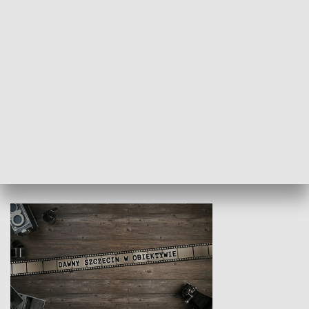
Z indeksem w ręku
Droga po suk
HISTORIA