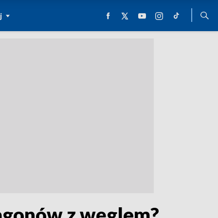
j
wagonów z węglem?