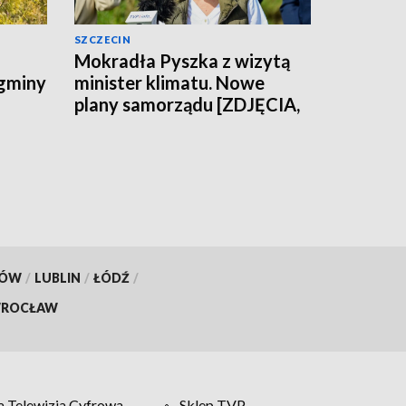
SZCZECIN
Mokradła Pyszka z wizytą
 gminy
minister klimatu. Nowe
plany samorządu [ZDJĘCIA,
WIDEO]
KÓW
/
LUBLIN
/
ŁÓDŹ
/
ROCŁAW
 Telewizja Cyfrowa
Sklep TVP