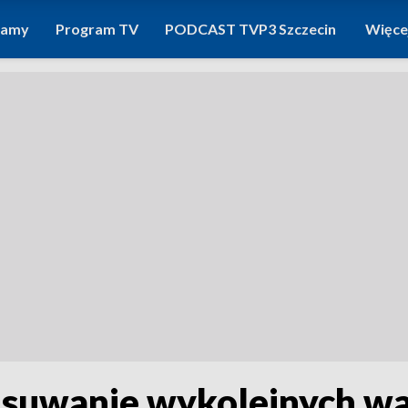
ramy
Program TV
PODCAST TVP3 Szczecin
Więce
 usuwanie wykolejnych 