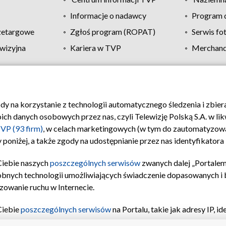
Informacje o nadawcy
Program d
zetargowe
Zgłoś program (ROPAT)
Serwis fo
wizyjna
Kariera w TVP
Merchandi
Polityka prywatności
Moje zgody
Pomoc
Biuro re
ody na korzystanie z technologii automatycznego śledzenia i zbie
 danych osobowych przez nas, czyli Telewizję Polską S.A. w likw
VP (93 firm)
, w celach marketingowych (w tym do zautomatyzow
 poniżej, a także zgody na udostępnianie przez nas identyfikator
Ciebie naszych
poszczególnych serwisów
zwanych dalej „Portalem
obnych technologii umożliwiających świadczenie dopasowanych i be
zowanie ruchu w Internecie.
Ciebie
poszczególnych serwisów
na Portalu, takie jak adresy IP, 
sach Portalu czy historia odwiedzin będą przetwarzane przez TV