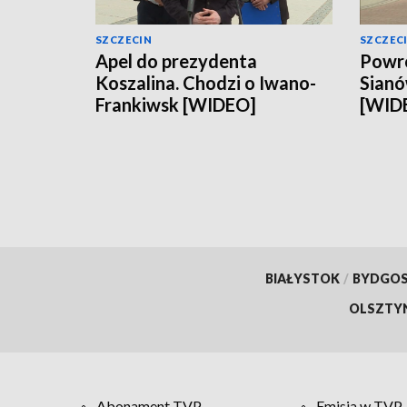
SZCZECIN
SZCZEC
Apel do prezydenta
Powró
Koszalina. Chodzi o Iwano-
Sianó
Frankiwsk [WIDEO]
[WID
BIAŁYSTOK
/
BYDGO
OLSZTY
Abonament TVP
Emisja w TVP