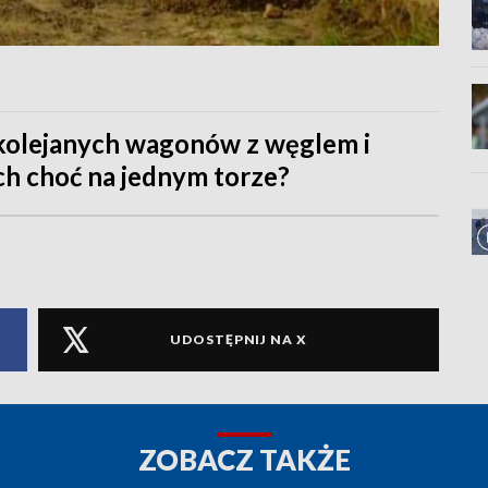
kolejanych wagonów z węglem i
ch choć na jednym torze?
UDOSTĘPNIJ NA X
ZOBACZ TAKŻE