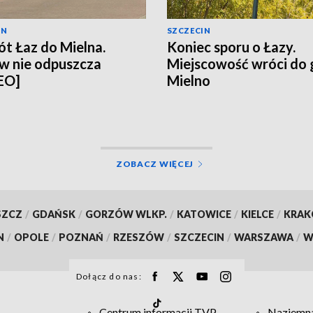
IN
SZCZECIN
t Łaz do Mielna.
Koniec sporu o Łazy.
w nie odpuszcza
Miejscowość wróci do
EO]
Mielno
ZOBACZ WIĘCEJ
SZCZ
/
GDAŃSK
/
GORZÓW WLKP.
/
KATOWICE
/
KIELCE
/
KRA
N
/
OPOLE
/
POZNAŃ
/
RZESZÓW
/
SZCZECIN
/
WARSZAWA
/
W
Dołącz do nas:
Centrum informacji TVP
Naziemna