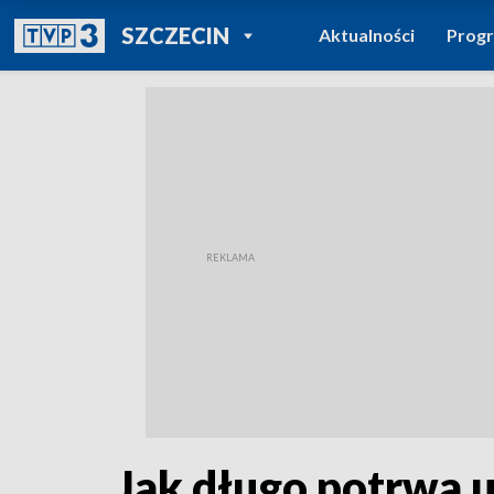
POWRÓT DO
SZCZECIN
Aktualności
Prog
TVP REGIONY
Jak długo potrwa