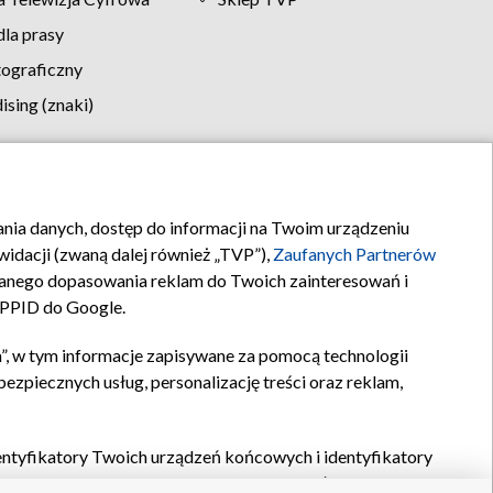
la prasy
tograficzny
sing (znaki)
klamy
Kontakt
rania danych, dostęp do informacji na Twoim urządzeniu
idacji (zwaną dalej również „TVP”),
Zaufanych Partnerów
anego dopasowania reklam do Twoich zainteresowań i
a PPID do Google.
”, w tym informacje zapisywane za pomocą technologii
zpiecznych usług, personalizację treści oraz reklam,
identyfikatory Twoich urządzeń końcowych i identyfikatory
P,
Zaufanych Partnerów z IAB
oraz pozostałych
Zaufanych