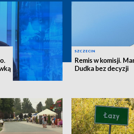
SZCZECIN
o.
Remis w komisji. M
ewką
Dudka bez decyzji