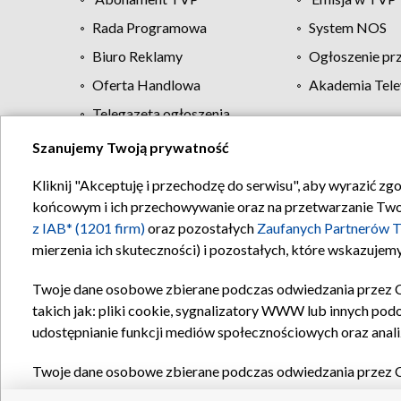
Rada Programowa
System NOS
Biuro Reklamy
Ogłoszenie pr
Oferta Handlowa
Akademia Tele
Telegazeta ogłoszenia
Szanujemy Twoją prywatność
Regulamin TVP
Kliknij "Akceptuję i przechodzę do serwisu", aby wyrazić zg
końcowym i ich przechowywanie oraz na przetwarzanie Twoich
z IAB* (1201 firm)
oraz pozostałych
Zaufanych Partnerów T
mierzenia ich skuteczności) i pozostałych, które wskazujemy
Twoje dane osobowe zbierane podczas odwiedzania przez 
takich jak: pliki cookie, sygnalizatory WWW lub innych pod
udostępnianie funkcji mediów społecznościowych oraz anali
Twoje dane osobowe zbierane podczas odwiedzania przez 
plików cookie, informacje o Twoich wyszukiwaniach w serwi