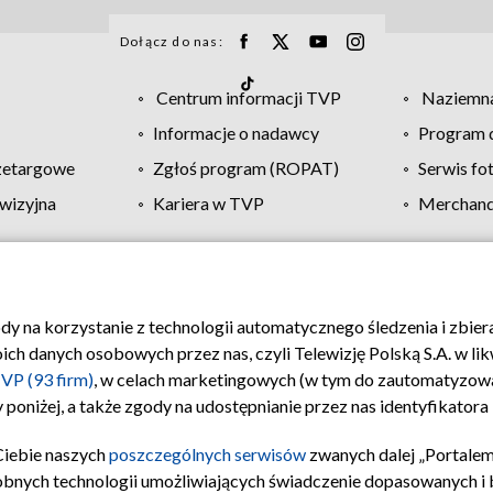
Dołącz do nas:
Centrum informacji TVP
Naziemna
Informacje o nadawcy
Program d
zetargowe
Zgłoś program (ROPAT)
Serwis fo
wizyjna
Kariera w TVP
Merchandi
Polityka prywatności
Moje zgody
Pomoc
Biuro re
ody na korzystanie z technologii automatycznego śledzenia i zbie
 danych osobowych przez nas, czyli Telewizję Polską S.A. w likw
VP (93 firm)
, w celach marketingowych (w tym do zautomatyzow
 poniżej, a także zgody na udostępnianie przez nas identyfikator
Ciebie naszych
poszczególnych serwisów
zwanych dalej „Portalem
obnych technologii umożliwiających świadczenie dopasowanych i be