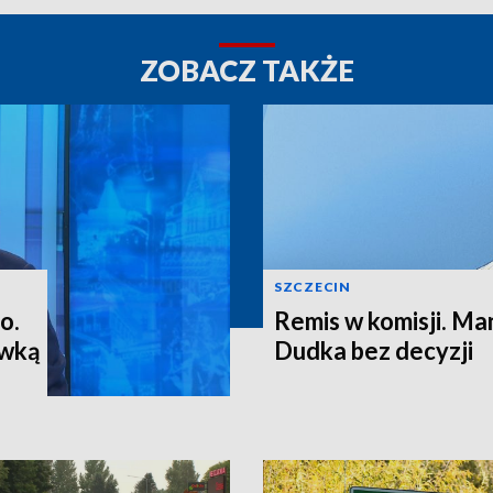
ZOBACZ TAKŻE
SZCZECIN
o.
Remis w komisji. M
ewką
Dudka bez decyzji