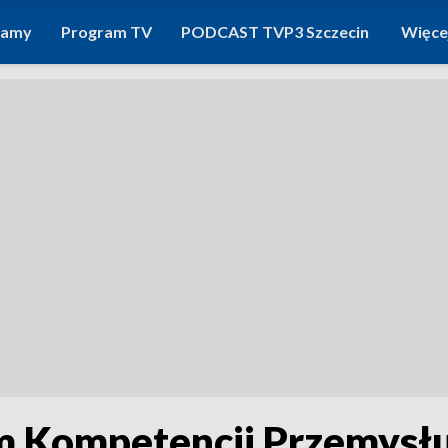
ramy
Program TV
PODCAST TVP3 Szczecin
Więce
 Kompetencji Przemysłu