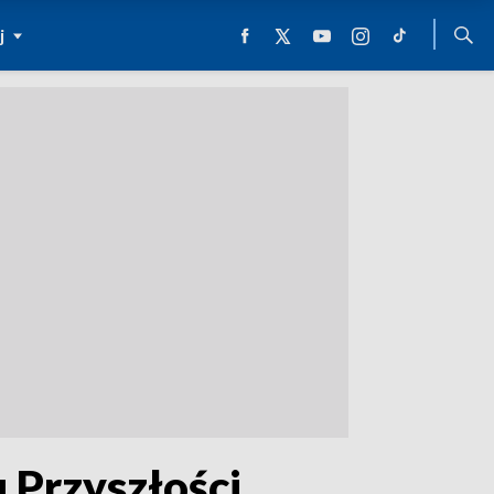
j
 Przyszłości