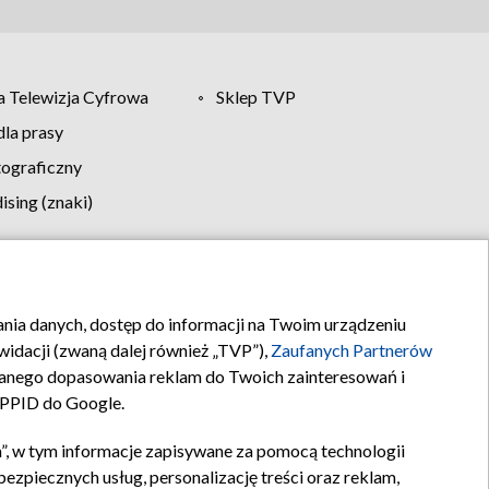
 Telewizja Cyfrowa
Sklep TVP
la prasy
tograficzny
sing (znaki)
klamy
Kontakt
rania danych, dostęp do informacji na Twoim urządzeniu
idacji (zwaną dalej również „TVP”),
Zaufanych Partnerów
anego dopasowania reklam do Twoich zainteresowań i
a PPID do Google.
”, w tym informacje zapisywane za pomocą technologii
zpiecznych usług, personalizację treści oraz reklam,