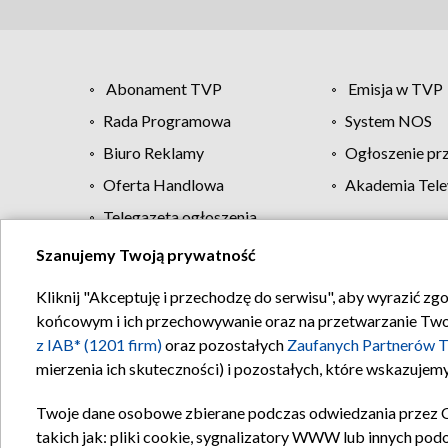
Abonament TVP
Emisja w TVP
Rada Programowa
System NOS
Biuro Reklamy
Ogłoszenie pr
Oferta Handlowa
Akademia Tele
Telegazeta ogłoszenia
Szanujemy Twoją prywatność
Regulamin TVP
Kliknij "Akceptuję i przechodzę do serwisu", aby wyrazić zg
końcowym i ich przechowywanie oraz na przetwarzanie Twoich
z IAB* (1201 firm)
oraz pozostałych
Zaufanych Partnerów T
mierzenia ich skuteczności) i pozostałych, które wskazujemy
Twoje dane osobowe zbierane podczas odwiedzania przez 
takich jak: pliki cookie, sygnalizatory WWW lub innych pod