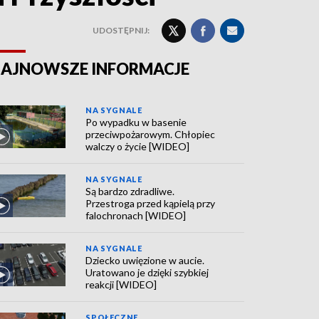
UDOSTĘPNIJ:
AJNOWSZE INFORMACJE
NA SYGNALE
Po wypadku w basenie
przeciwpożarowym. Chłopiec
walczy o życie [WIDEO]
NA SYGNALE
Są bardzo zdradliwe.
Przestroga przed kąpielą przy
falochronach [WIDEO]
NA SYGNALE
Dziecko uwięzione w aucie.
Uratowano je dzięki szybkiej
reakcji [WIDEO]
SPOŁECZNE