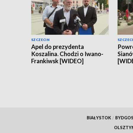
SZCZECIN
SZCZEC
Apel do prezydenta
Powró
Koszalina. Chodzi o Iwano-
Sianó
Frankiwsk [WIDEO]
[WID
BIAŁYSTOK
/
BYDGO
OLSZTY