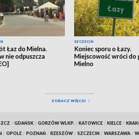
IN
SZCZECIN
t Łaz do Mielna.
Koniec sporu o Łazy.
w nie odpuszcza
Miejscowość wróci do
EO]
Mielno
ZOBACZ WIĘCEJ
SZCZ
/
GDAŃSK
/
GORZÓW WLKP.
/
KATOWICE
/
KIELCE
/
KRA
N
/
OPOLE
/
POZNAŃ
/
RZESZÓW
/
SZCZECIN
/
WARSZAWA
/
W