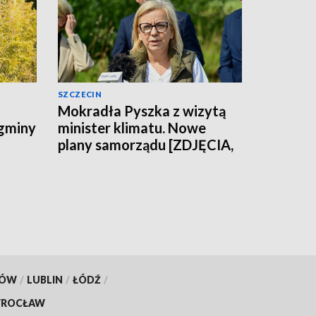
SZCZECIN
Mokradła Pyszka z wizytą
 gminy
minister klimatu. Nowe
plany samorządu [ZDJĘCIA,
WIDEO]
KÓW
/
LUBLIN
/
ŁÓDŹ
/
ROCŁAW