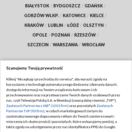
BIAŁYSTOK
/
BYDGOSZCZ
/
GDAŃSK
/
GORZÓW WLKP.
/
KATOWICE
/
KIELCE
/
KRAKÓW
/
LUBLIN
/
ŁÓDŹ
/
OLSZTYN
/
OPOLE
/
POZNAŃ
/
RZESZÓW
/
SZCZECIN
/
WARSZAWA
/
WROCŁAW
Szanujemy Twoją prywatność
Dołącz do nas:
Kliknij "Akceptuję i przechodzę do serwisu", aby wyrazić zgody na
korzystanie z technologii automatycznego śledzenia i zbierania danych,
TVP
dostęp do informacji na Twoim urządzeniu końcowym i ich
Abonament TVP
przechowywanie oraz na przetwarzanie Twoich danych osobowych przez
Regulamin TVP
nas, czyli Telewizję Polską S.A. w likwidacji (zwaną dalej również „TVP”),
Emisja w TVP
Polityka prywatności
Zaufanych Partnerów z IAB* (1201 firm)
oraz pozostałych
Zaufanych
Partnerów TVP (93 firm)
, w celach marketingowych (w tym do
Centrum informacji TVP
Moje zgody
zautomatyzowanego dopasowania reklam do Twoich zainteresowań i
mierzenia ich skuteczności) i pozostałych, które wskazujemy poniżej, a
Naziemna Telewizja Cyfrowa
Pomoc
także zgody na udostępnianie przez nas identyfikatora PPID do Google.