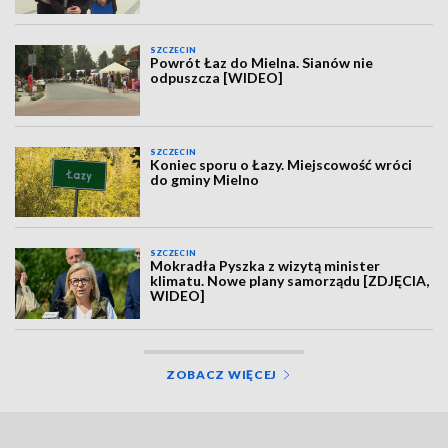
SZCZECIN
Powrót Łaz do Mielna. Sianów nie
odpuszcza [WIDEO]
SZCZECIN
Koniec sporu o Łazy. Miejscowość wróci
do gminy Mielno
SZCZECIN
Mokradła Pyszka z wizytą minister
klimatu. Nowe plany samorządu [ZDJĘCIA,
WIDEO]
ZOBACZ WIĘCEJ