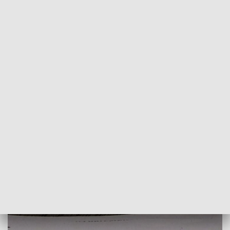
POWRÓT DO
SZCZECIN
TVP REGIONY
Walka z nieuczciwymi sprzedawcami
prądu i gazu
2018-05-11
Izabela Kozdraś/MJ