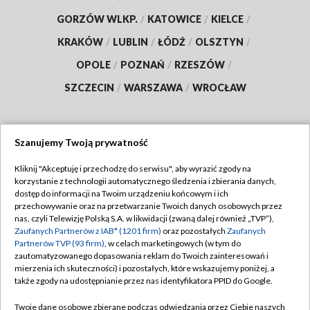
GORZÓW WLKP.
/
KATOWICE
/
KIELCE
/
KRAKÓW
/
LUBLIN
/
ŁÓDŹ
/
OLSZTYN
/
OPOLE
/
POZNAŃ
/
RZESZÓW
/
SZCZECIN
/
WARSZAWA
/
WROCŁAW
Szanujemy Twoją prywatność
Dołącz do nas:
Kliknij "Akceptuję i przechodzę do serwisu", aby wyrazić zgody na
korzystanie z technologii automatycznego śledzenia i zbierania danych,
TVP
dostęp do informacji na Twoim urządzeniu końcowym i ich
Abonament TVP
przechowywanie oraz na przetwarzanie Twoich danych osobowych przez
Regulamin TVP
nas, czyli Telewizję Polską S.A. w likwidacji (zwaną dalej również „TVP”),
Emisja w TVP
Polityka prywatności
Zaufanych Partnerów z IAB* (1201 firm)
oraz pozostałych
Zaufanych
Partnerów TVP (93 firm)
, w celach marketingowych (w tym do
Centrum informacji TVP
Moje zgody
zautomatyzowanego dopasowania reklam do Twoich zainteresowań i
mierzenia ich skuteczności) i pozostałych, które wskazujemy poniżej, a
Naziemna Telewizja Cyfrowa
Pomoc
także zgody na udostępnianie przez nas identyfikatora PPID do Google.
Sklep TVP
Biuro reklamy
Twoje dane osobowe zbierane podczas odwiedzania przez Ciebie naszych