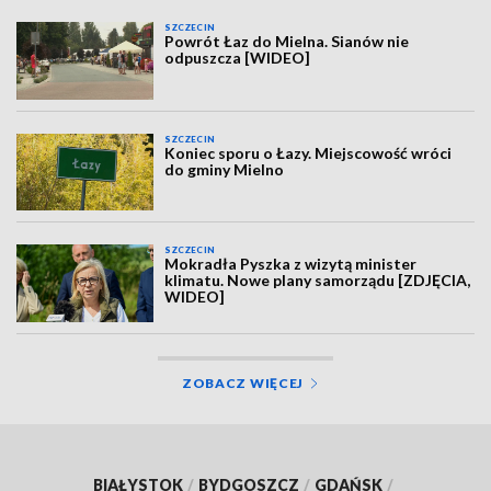
SZCZECIN
Powrót Łaz do Mielna. Sianów nie
odpuszcza [WIDEO]
SZCZECIN
Koniec sporu o Łazy. Miejscowość wróci
do gminy Mielno
SZCZECIN
Mokradła Pyszka z wizytą minister
klimatu. Nowe plany samorządu [ZDJĘCIA,
WIDEO]
ZOBACZ WIĘCEJ
BIAŁYSTOK
/
BYDGOSZCZ
/
GDAŃSK
/