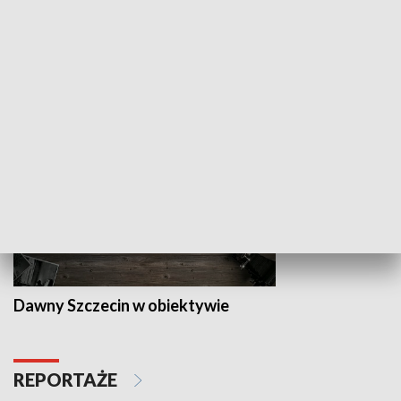
Z indeksem w ręku
Droga po suk
HISTORIA
Dawny Szczecin w obiektywie
REPORTAŻE