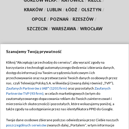
GORZÓW WLKP.
/
KATOWICE
/
KIELCE
/
KRAKÓW
/
LUBLIN
/
ŁÓDŹ
/
OLSZTYN
/
OPOLE
/
POZNAŃ
/
RZESZÓW
/
SZCZECIN
/
WARSZAWA
/
WROCŁAW
Szanujemy Twoją prywatność
Dołącz do nas:
Kliknij "Akceptuję i przechodzę do serwisu", aby wyrazić zgody na
korzystanie z technologii automatycznego śledzenia i zbierania danych,
TVP
dostęp do informacji na Twoim urządzeniu końcowym i ich
Abonament TVP
przechowywanie oraz na przetwarzanie Twoich danych osobowych przez
Regulamin TVP
nas, czyli Telewizję Polską S.A. w likwidacji (zwaną dalej również „TVP”),
Emisja w TVP
Polityka prywatności
Zaufanych Partnerów z IAB* (1201 firm)
oraz pozostałych
Zaufanych
Partnerów TVP (93 firm)
, w celach marketingowych (w tym do
Centrum informacji TVP
Moje zgody
zautomatyzowanego dopasowania reklam do Twoich zainteresowań i
mierzenia ich skuteczności) i pozostałych, które wskazujemy poniżej, a
Naziemna Telewizja Cyfrowa
Pomoc
także zgody na udostępnianie przez nas identyfikatora PPID do Google.
Sklep TVP
Biuro reklamy
Twoje dane osobowe zbierane podczas odwiedzania przez Ciebie naszych
Rada Programowa
Kontakt
poszczególnych serwisów
zwanych dalej „Portalem”, w tym informacje