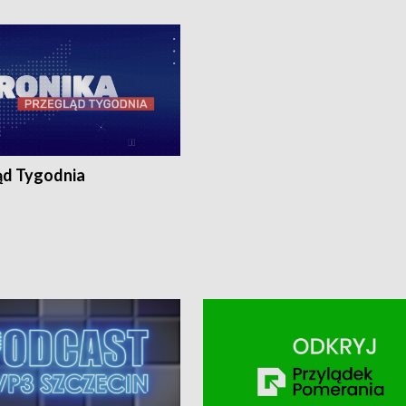
ronika@tvp.pl.
e-mail: kronika@tvp.pl.
ąd Tygodnia