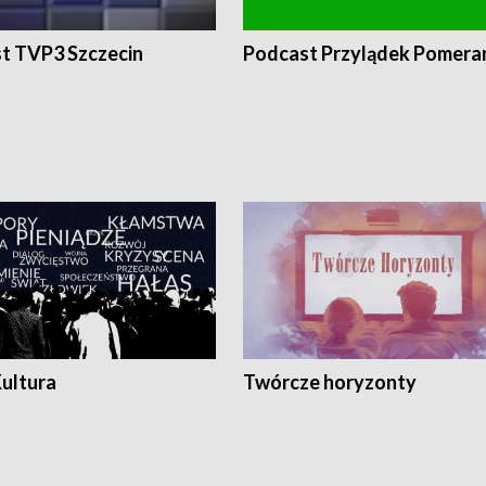
t TVP3 Szczecin
Podcast Przylądek Pomera
Kultura
Twórcze horyzonty