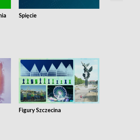
nia
Spięcie
Niedziałkow
Figury Szczecina