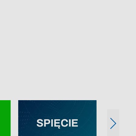
e-mail: kronika@tvp.pl.
e-mail: kronika@t