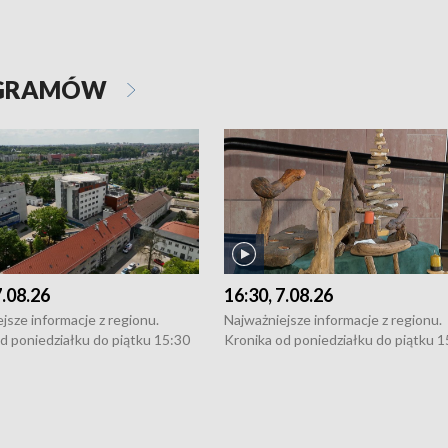
OGRAMÓW
7.08.26
16:30, 7.08.26
jsze informacje z regionu.
Najważniejsze informacje z regionu.
d poniedziałku do piątku 15:30
Kronika od poniedziałku do piątku 1
16:30 (+ rozmowa), 18:30, 21:30.
(flesz), 16:30 (+ rozmowa), 18:30, 21
y i święta 15:30 i 16:30
W weekendy i święta 15:30 i 16:30
8:30 i 21:30. Dziennikarze czekają
(flesz), 18:30 i 21:30. Dziennikarze c
a zgłoszenia: Szczecin - tel. 91-
na Państwa zgłoszenia: Szczecin - te
0, Koszalin - tel. 94-34-50-054,
4 8-10-400, Koszalin - tel. 94-34-50