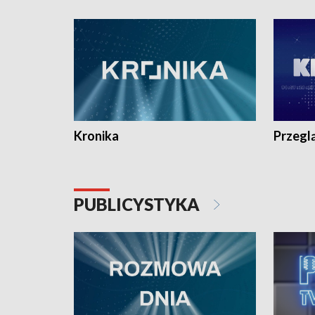
e-mail: kronika@tvp.pl.
e-mail: k
Kronika
Przegl
PUBLICYSTYKA