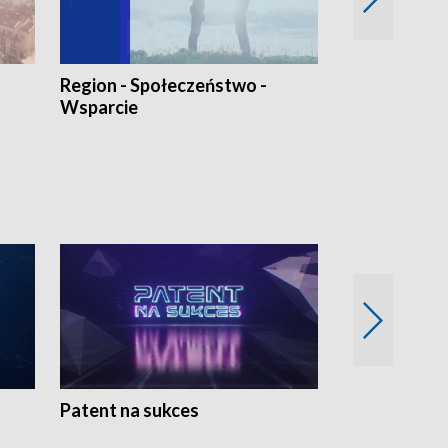
Region - Społeczeństwo -
Bez Barier
Wsparcie
Patent na sukces
Rolnictwo w 