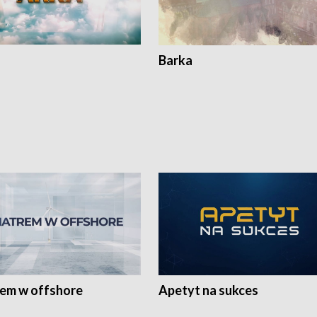
Barka
rem w offshore
Apetyt na sukces