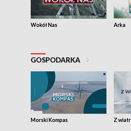
Wokół Nas
Arka
GOSPODARKA
Morski Kompas
Z wiat