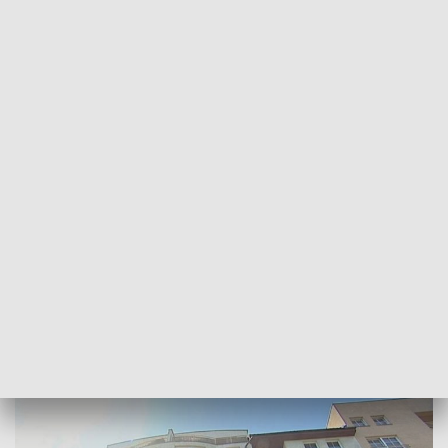
POWRÓT DO
SZCZECIN
TVP REGIONY
Usługi seksualne w mieszkaniu
Stanisława Gawłowskiego
2018-05-14
Mateusz Kopyłowicz / kb