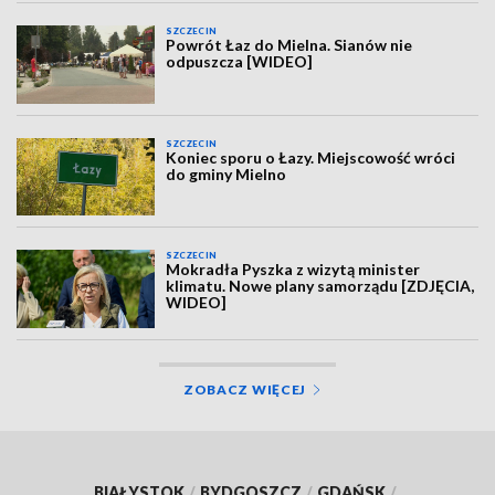
SZCZECIN
Powrót Łaz do Mielna. Sianów nie
odpuszcza [WIDEO]
SZCZECIN
Koniec sporu o Łazy. Miejscowość wróci
do gminy Mielno
SZCZECIN
Mokradła Pyszka z wizytą minister
klimatu. Nowe plany samorządu [ZDJĘCIA,
WIDEO]
ZOBACZ WIĘCEJ
BIAŁYSTOK
/
BYDGOSZCZ
/
GDAŃSK
/