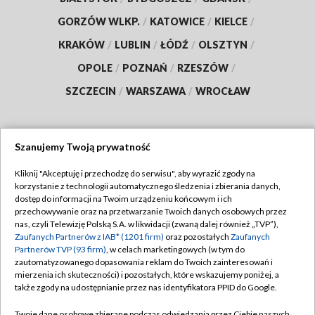
GORZÓW WLKP.
/
KATOWICE
/
KIELCE
/
KRAKÓW
/
LUBLIN
/
ŁÓDŹ
/
OLSZTYN
/
OPOLE
/
POZNAŃ
/
RZESZÓW
/
SZCZECIN
/
WARSZAWA
/
WROCŁAW
Szanujemy Twoją prywatność
Dołącz do nas:
Kliknij "Akceptuję i przechodzę do serwisu", aby wyrazić zgody na
korzystanie z technologii automatycznego śledzenia i zbierania danych,
TVP
dostęp do informacji na Twoim urządzeniu końcowym i ich
Abonament TVP
przechowywanie oraz na przetwarzanie Twoich danych osobowych przez
Regulamin TVP
nas, czyli Telewizję Polską S.A. w likwidacji (zwaną dalej również „TVP”),
Emisja w TVP
Polityka prywatności
Zaufanych Partnerów z IAB* (1201 firm)
oraz pozostałych
Zaufanych
Partnerów TVP (93 firm)
, w celach marketingowych (w tym do
Centrum informacji TVP
Moje zgody
zautomatyzowanego dopasowania reklam do Twoich zainteresowań i
mierzenia ich skuteczności) i pozostałych, które wskazujemy poniżej, a
Naziemna Telewizja Cyfrowa
Pomoc
także zgody na udostępnianie przez nas identyfikatora PPID do Google.
Sklep TVP
Biuro reklamy
Twoje dane osobowe zbierane podczas odwiedzania przez Ciebie naszych