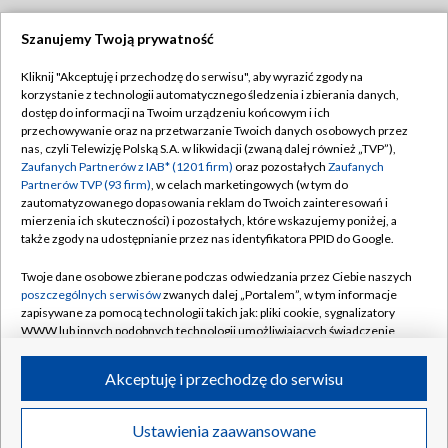
Szanujemy Twoją prywatność
Dołącz do nas:
Kliknij "Akceptuję i przechodzę do serwisu", aby wyrazić zgody na
korzystanie z technologii automatycznego śledzenia i zbierania danych,
TVP
dostęp do informacji na Twoim urządzeniu końcowym i ich
Abonament TVP
przechowywanie oraz na przetwarzanie Twoich danych osobowych przez
Regulamin TVP
nas, czyli Telewizję Polską S.A. w likwidacji (zwaną dalej również „TVP”),
Emisja w TVP
Polityka prywatności
Zaufanych Partnerów z IAB* (1201 firm)
oraz pozostałych
Zaufanych
Partnerów TVP (93 firm)
, w celach marketingowych (w tym do
Centrum informacji TVP
Moje zgody
zautomatyzowanego dopasowania reklam do Twoich zainteresowań i
mierzenia ich skuteczności) i pozostałych, które wskazujemy poniżej, a
Naziemna Telewizja Cyfrowa
Pomoc
także zgody na udostępnianie przez nas identyfikatora PPID do Google.
Sklep TVP
Biuro reklamy
Twoje dane osobowe zbierane podczas odwiedzania przez Ciebie naszych
Rada Programowa
Kontakt
poszczególnych serwisów
zwanych dalej „Portalem”, w tym informacje
zapisywane za pomocą technologii takich jak: pliki cookie, sygnalizatory
System NOS
WWW lub innych podobnych technologii umożliwiających świadczenie
dopasowanych i bezpiecznych usług, personalizację treści oraz reklam,
Informacje o nadawcy
Kanały
udostępnianie funkcji mediów społecznościowych oraz analizowanie
Akceptuję i przechodzę do serwisu
ruchu w Internecie.
Program dla prasy
©2026 Telewizja Polska S.A. w likwidacji
Biuro Reklamy
Twoje dane osobowe zbierane podczas odwiedzania przez Ciebie
Ustawienia zaawansowane
poszczególnych serwisów
na Portalu, takie jak adresy IP, identyfikatory