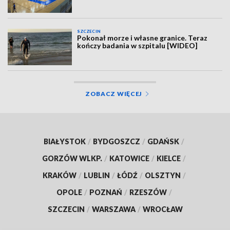
SZCZECIN
Pokonał morze i własne granice. Teraz
kończy badania w szpitalu [WIDEO]
ZOBACZ WIĘCEJ
BIAŁYSTOK
/
BYDGOSZCZ
/
GDAŃSK
/
GORZÓW WLKP.
/
KATOWICE
/
KIELCE
/
KRAKÓW
/
LUBLIN
/
ŁÓDŹ
/
OLSZTYN
/
OPOLE
/
POZNAŃ
/
RZESZÓW
/
SZCZECIN
/
WARSZAWA
/
WROCŁAW