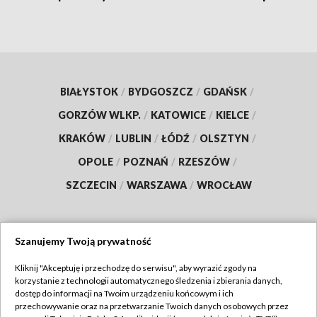
BIAŁYSTOK
/
BYDGOSZCZ
/
GDAŃSK
/
GORZÓW WLKP.
/
KATOWICE
/
KIELCE
/
KRAKÓW
/
LUBLIN
/
ŁÓDŹ
/
OLSZTYN
/
OPOLE
/
POZNAŃ
/
RZESZÓW
/
SZCZECIN
/
WARSZAWA
/
WROCŁAW
Szanujemy Twoją prywatność
Dołącz do nas:
Kliknij "Akceptuję i przechodzę do serwisu", aby wyrazić zgody na
korzystanie z technologii automatycznego śledzenia i zbierania danych,
TVP
dostęp do informacji na Twoim urządzeniu końcowym i ich
Abonament TVP
przechowywanie oraz na przetwarzanie Twoich danych osobowych przez
Regulamin TVP