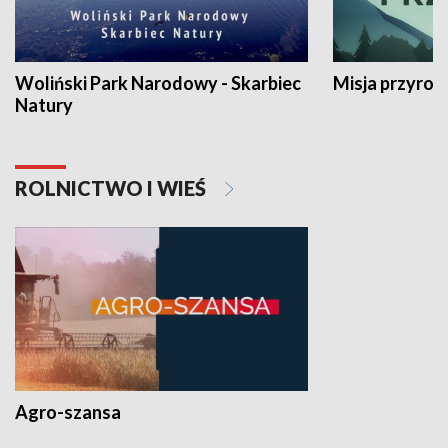
Woliński Park Narodowy - Skarbiec
Misja przyrod
Natury
ROLNICTWO I WIEŚ
Agro-szansa