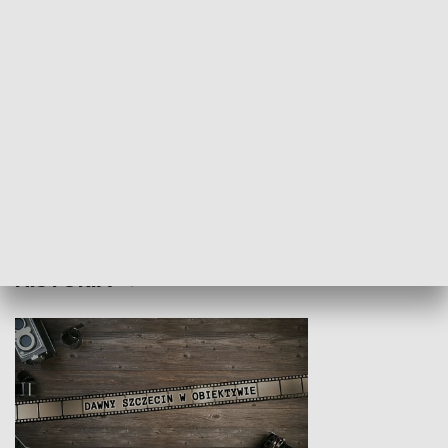
Z indeksem w ręku
Droga po suk
HISTORIA