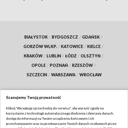
BIAŁYSTOK
/
BYDGOSZCZ
/
GDAŃSK
/
GORZÓW WLKP.
/
KATOWICE
/
KIELCE
/
KRAKÓW
/
LUBLIN
/
ŁÓDŹ
/
OLSZTYN
/
OPOLE
/
POZNAŃ
/
RZESZÓW
/
SZCZECIN
/
WARSZAWA
/
WROCŁAW
Szanujemy Twoją prywatność
Dołącz do nas:
Kliknij "Akceptuję i przechodzę do serwisu", aby wyrazić zgody na
korzystanie z technologii automatycznego śledzenia i zbierania danych,
TVP
dostęp do informacji na Twoim urządzeniu końcowym i ich
Abonament TVP
przechowywanie oraz na przetwarzanie Twoich danych osobowych przez
Regulamin TVP