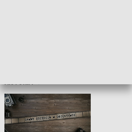
Z indeksem w ręku
Droga po suk
HISTORIA