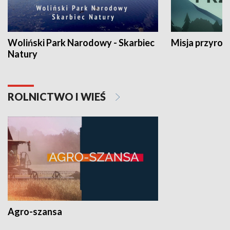
Woliński Park Narodowy - Skarbiec
Misja przyrod
Natury
ROLNICTWO I WIEŚ
Agro-szansa