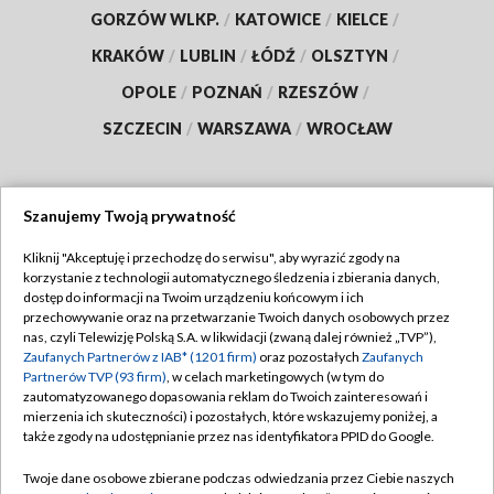
GORZÓW WLKP.
/
KATOWICE
/
KIELCE
/
KRAKÓW
/
LUBLIN
/
ŁÓDŹ
/
OLSZTYN
/
OPOLE
/
POZNAŃ
/
RZESZÓW
/
SZCZECIN
/
WARSZAWA
/
WROCŁAW
Szanujemy Twoją prywatność
Dołącz do nas:
Kliknij "Akceptuję i przechodzę do serwisu", aby wyrazić zgody na
korzystanie z technologii automatycznego śledzenia i zbierania danych,
TVP
dostęp do informacji na Twoim urządzeniu końcowym i ich
Abonament TVP
przechowywanie oraz na przetwarzanie Twoich danych osobowych przez
Regulamin TVP
nas, czyli Telewizję Polską S.A. w likwidacji (zwaną dalej również „TVP”),
Emisja w TVP
Polityka prywatności
Zaufanych Partnerów z IAB* (1201 firm)
oraz pozostałych
Zaufanych
Partnerów TVP (93 firm)
, w celach marketingowych (w tym do
Centrum informacji TVP
Moje zgody
zautomatyzowanego dopasowania reklam do Twoich zainteresowań i
mierzenia ich skuteczności) i pozostałych, które wskazujemy poniżej, a
Naziemna Telewizja Cyfrowa
Pomoc
także zgody na udostępnianie przez nas identyfikatora PPID do Google.
Sklep TVP
Biuro reklamy
Twoje dane osobowe zbierane podczas odwiedzania przez Ciebie naszych