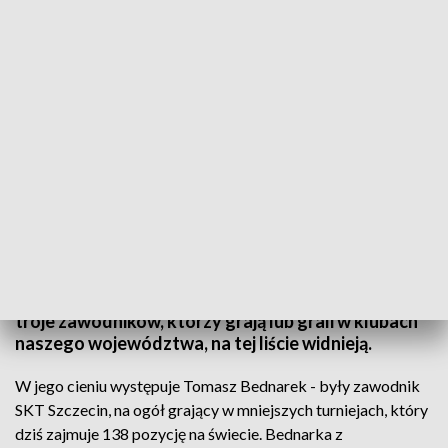
fot. arch. TVP.Sport.Pl
45, 138 oraz 587 i 1021 - to miejsca szczecińskich
tenisistów w światowym rankingu. Pozycje nie
powalają na kolana, ale wszyscy wiemy, jak duża
konkurencja jest w tenisie. I należy się cieszyć, że
troje zawodników, którzy grają lub grali w klubach
naszego województwa, na tej liście widnieją.
W jego cieniu występuje Tomasz Bednarek - były zawodnik
SKT Szczecin, na ogół grający w mniejszych turniejach, który
dziś zajmuje 138 pozycję na świecie. Bednarka z