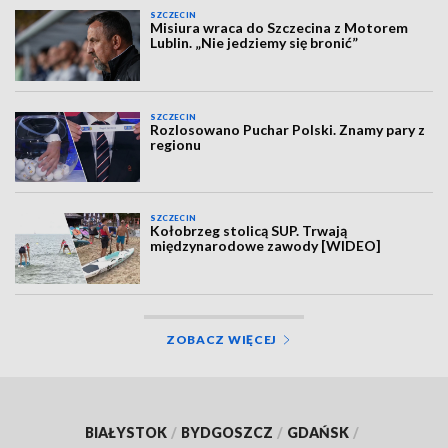
SZCZECIN
Misiura wraca do Szczecina z Motorem
Lublin. „Nie jedziemy się bronić”
SZCZECIN
Rozlosowano Puchar Polski. Znamy pary z
regionu
SZCZECIN
Kołobrzeg stolicą SUP. Trwają
międzynarodowe zawody [WIDEO]
ZOBACZ WIĘCEJ
BIAŁYSTOK
/
BYDGOSZCZ
/
GDAŃSK
/