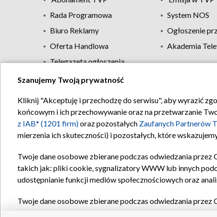
Rada Programowa
System NOS
Biuro Reklamy
Ogłoszenie pr
Oferta Handlowa
Akademia Tele
Telegazeta ogłoszenia
Szanujemy Twoją prywatność
Regulamin TVP
Kliknij "Akceptuję i przechodzę do serwisu", aby wyrazić zg
końcowym i ich przechowywanie oraz na przetwarzanie Twoich
z IAB* (1201 firm)
oraz pozostałych
Zaufanych Partnerów T
mierzenia ich skuteczności) i pozostałych, które wskazujemy
Twoje dane osobowe zbierane podczas odwiedzania przez 
takich jak: pliki cookie, sygnalizatory WWW lub innych pod
udostępnianie funkcji mediów społecznościowych oraz anali
Twoje dane osobowe zbierane podczas odwiedzania przez 
plików cookie, informacje o Twoich wyszukiwaniach w serwi