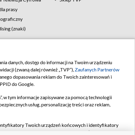
la prasy
tograficzny
sing (znaki)
klamy
Kontakt
rania danych, dostęp do informacji na Twoim urządzeniu
idacji (zwaną dalej również „TVP”),
Zaufanych Partnerów
anego dopasowania reklam do Twoich zainteresowań i
a PPID do Google.
”, w tym informacje zapisywane za pomocą technologii
zpiecznych usług, personalizację treści oraz reklam,
identyfikatory Twoich urządzeń końcowych i identyfikatory
P,
Zaufanych Partnerów z IAB
oraz pozostałych
Zaufanych