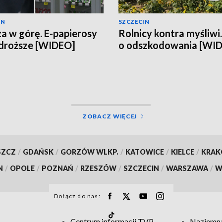
IN
SZCZECIN
a w górę. E-papierosy
Rolnicy kontra myśliwi
droższe [WIDEO]
o odszkodowania [WI
ZOBACZ WIĘCEJ
SZCZ
/
GDAŃSK
/
GORZÓW WLKP.
/
KATOWICE
/
KIELCE
/
KRA
N
/
OPOLE
/
POZNAŃ
/
RZESZÓW
/
SZCZECIN
/
WARSZAWA
/
W
Dołącz do nas:
Centrum informacji TVP
Naziemna