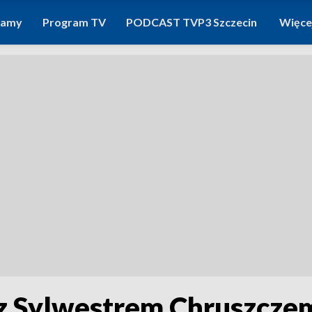
ramy
Program TV
PODCAST TVP3 Szczecin
Więce
z Sylwestrem Chruszcze