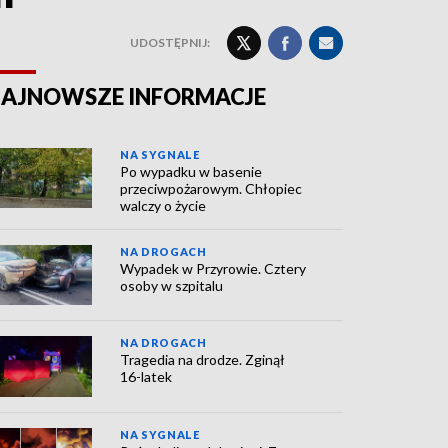
UDOSTĘPNIJ:
AJNOWSZE INFORMACJE
NA SYGNALE
Po wypadku w basenie
przeciwpożarowym. Chłopiec
walczy o życie
NA DROGACH
Wypadek w Przyrowie. Cztery
osoby w szpitalu
NA DROGACH
Tragedia na drodze. Zginął
16-latek
NA SYGNALE