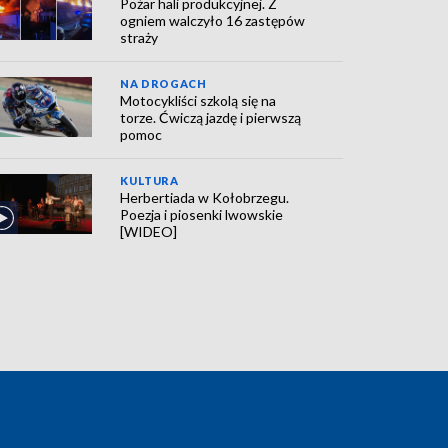
Pożar hali produkcyjnej. Z
ogniem walczyło 16 zastępów
straży
NA DROGACH
Motocykliści szkolą się na
torze. Ćwiczą jazdę i pierwszą
pomoc
KULTURA
Herbertiada w Kołobrzegu.
Poezja i piosenki lwowskie
[WIDEO]