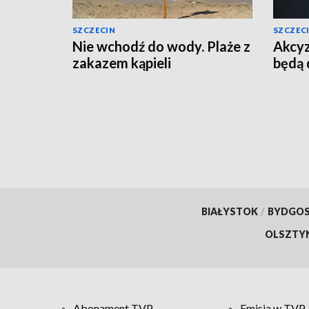
SZCZECIN
SZCZEC
Nie wchodź do wody. Plaże z
Akcyz
zakazem kąpieli
będą 
BIAŁYSTOK
/
BYDGO
OLSZTY
Abonament TVP
Emisja w TVP