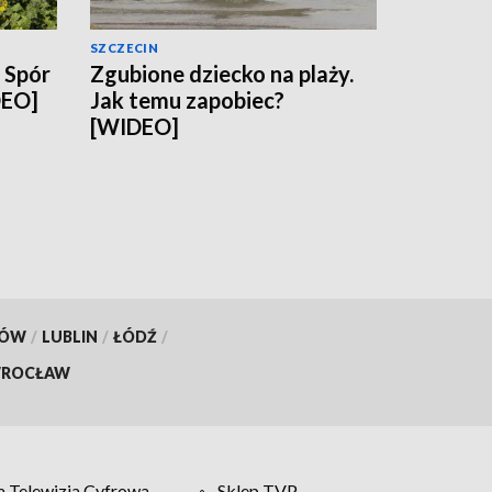
SZCZECIN
. Spór
Zgubione dziecko na plaży.
DEO]
Jak temu zapobiec?
[WIDEO]
KÓW
/
LUBLIN
/
ŁÓDŹ
/
ROCŁAW
 Telewizja Cyfrowa
Sklep TVP