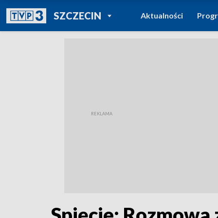
POWRÓT DO
SZCZECIN
Aktualności
Prog
TVP REGIONY
Spięcie: Rozmowa 