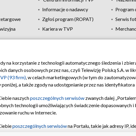
Informacje o nadawcy
Program d
zetargowe
Zgłoś program (ROPAT)
Serwis fo
wizyjna
Kariera w TVP
Merchandi
Polityka prywatności
Moje zgody
Pomoc
Biuro re
ody na korzystanie z technologii automatycznego śledzenia i zbie
 danych osobowych przez nas, czyli Telewizję Polską S.A. w likw
VP (93 firm)
, w celach marketingowych (w tym do zautomatyzow
 poniżej, a także zgody na udostępnianie przez nas identyfikator
Ciebie naszych
poszczególnych serwisów
zwanych dalej „Portalem
obnych technologii umożliwiających świadczenie dopasowanych i be
zowanie ruchu w Internecie.
Ciebie
poszczególnych serwisów
na Portalu, takie jak adresy IP, 
sach Portalu czy historia odwiedzin będą przetwarzane przez TV