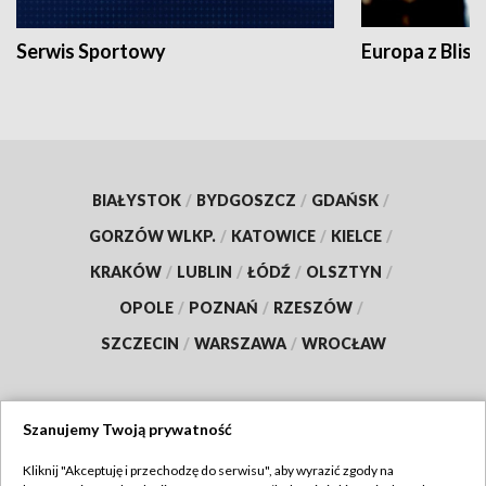
Serwis Sportowy
Europa z Blisk
BIAŁYSTOK
/
BYDGOSZCZ
/
GDAŃSK
/
GORZÓW WLKP.
/
KATOWICE
/
KIELCE
/
KRAKÓW
/
LUBLIN
/
ŁÓDŹ
/
OLSZTYN
/
OPOLE
/
POZNAŃ
/
RZESZÓW
/
SZCZECIN
/
WARSZAWA
/
WROCŁAW
Szanujemy Twoją prywatność
Dołącz do nas:
Kliknij "Akceptuję i przechodzę do serwisu", aby wyrazić zgody na