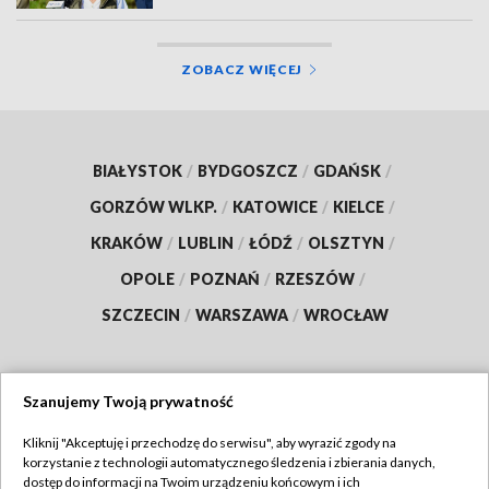
ZOBACZ WIĘCEJ
BIAŁYSTOK
/
BYDGOSZCZ
/
GDAŃSK
/
GORZÓW WLKP.
/
KATOWICE
/
KIELCE
/
KRAKÓW
/
LUBLIN
/
ŁÓDŹ
/
OLSZTYN
/
OPOLE
/
POZNAŃ
/
RZESZÓW
/
SZCZECIN
/
WARSZAWA
/
WROCŁAW
Szanujemy Twoją prywatność
Dołącz do nas:
Kliknij "Akceptuję i przechodzę do serwisu", aby wyrazić zgody na
korzystanie z technologii automatycznego śledzenia i zbierania danych,
TVP
dostęp do informacji na Twoim urządzeniu końcowym i ich