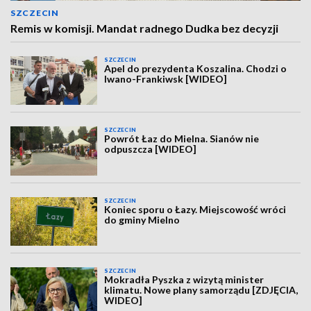
SZCZECIN
Remis w komisji. Mandat radnego Dudka bez decyzji
SZCZECIN
Apel do prezydenta Koszalina. Chodzi o
Iwano-Frankiwsk [WIDEO]
SZCZECIN
Powrót Łaz do Mielna. Sianów nie
odpuszcza [WIDEO]
SZCZECIN
Koniec sporu o Łazy. Miejscowość wróci
do gminy Mielno
SZCZECIN
Mokradła Pyszka z wizytą minister
klimatu. Nowe plany samorządu [ZDJĘCIA,
WIDEO]