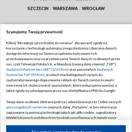
SZCZECIN
/
WARSZAWA
/
WROCŁAW
Szanujemy Twoją prywatność
Dołącz do nas:
Kliknij "Akceptuję i przechodzę do serwisu", aby wyrazić zgody na
korzystanie z technologii automatycznego śledzenia i zbierania danych,
TVP
dostęp do informacji na Twoim urządzeniu końcowym i ich
Abonament TVP
przechowywanie oraz na przetwarzanie Twoich danych osobowych przez
Regulamin TVP
nas, czyli Telewizję Polską S.A. w likwidacji (zwaną dalej również „TVP”),
Emisja w TVP
Polityka prywatności
Zaufanych Partnerów z IAB* (1201 firm)
oraz pozostałych
Zaufanych
Partnerów TVP (93 firm)
, w celach marketingowych (w tym do
Centrum informacji TVP
Moje zgody
zautomatyzowanego dopasowania reklam do Twoich zainteresowań i
mierzenia ich skuteczności) i pozostałych, które wskazujemy poniżej, a
Naziemna Telewizja Cyfrowa
Pomoc
także zgody na udostępnianie przez nas identyfikatora PPID do Google.
Sklep TVP
Biuro reklamy
Twoje dane osobowe zbierane podczas odwiedzania przez Ciebie naszych
Rada Programowa
Kontakt
poszczególnych serwisów
zwanych dalej „Portalem”, w tym informacje
zapisywane za pomocą technologii takich jak: pliki cookie, sygnalizatory
System NOS
WWW lub innych podobnych technologii umożliwiających świadczenie
dopasowanych i bezpiecznych usług, personalizację treści oraz reklam,
Informacje o nadawcy
Kanały
udostępnianie funkcji mediów społecznościowych oraz analizowanie
Akceptuję i przechodzę do serwisu