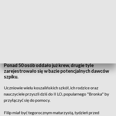
TVP3 Szczecin
w Koszalinie od rana trwa akcja „Przelew życia” na
rzecz 19-latka, który zachorował na białaczkę.
Ponad 50 osób oddało już krew, drugie tyle
zarejestrowało się w bazie potencjalnych dawców
szpiku.
Uczniowie wielu koszalińskich szkół, ich rodzice oraz
nauczyciele przyszli dziś do II LO, popularnego "Bronka" by
przyłączyć się do pomocy.
Filip miał być tegorocznym maturzystą, tydzień przed