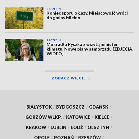
SZCZECIN
Koniec sporu o Łazy. Miejscowość wróci
do gminy Mielno
SZCZECIN
Mokradła Pyszka z wizytą minister
klimatu. Nowe plany samorządu [ZDJĘCIA,
WIDEO]
ZOBACZ WIĘCEJ
BIAŁYSTOK
/
BYDGOSZCZ
/
GDAŃSK
/
GORZÓW WLKP.
/
KATOWICE
/
KIELCE
/
KRAKÓW
/
LUBLIN
/
ŁÓDŹ
/
OLSZTYN
/
OPOLE
/
POZNAŃ
/
RZESZÓW
/