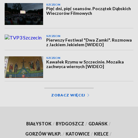
SZCZECIN
Pięć dni, pięć seansów. Początek Dąbskich
Wieczorów Filmowych
SZCZECIN
Pierwszy Festiwal "Dwa Zamki". Rozmowa
z Jackiem Jekielem [WIDEO]
SZCZECIN
Kawałek Rzymu w Szczecinie. Mozaika
zachwyca wiernych [WIDEO]
ZOBACZ WIĘCEJ
BIAŁYSTOK
/
BYDGOSZCZ
/
GDAŃSK
/