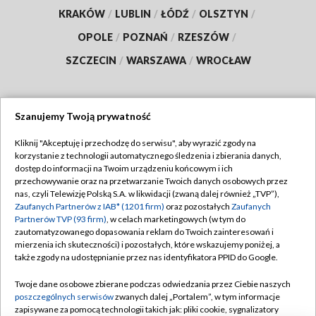
GORZÓW WLKP.
/
KATOWICE
/
KIELCE
/
KRAKÓW
/
LUBLIN
/
ŁÓDŹ
/
OLSZTYN
/
OPOLE
/
POZNAŃ
/
RZESZÓW
/
SZCZECIN
/
WARSZAWA
/
WROCŁAW
Szanujemy Twoją prywatność
Dołącz do nas:
Kliknij "Akceptuję i przechodzę do serwisu", aby wyrazić zgody na
korzystanie z technologii automatycznego śledzenia i zbierania danych,
dostęp do informacji na Twoim urządzeniu końcowym i ich
TVP
przechowywanie oraz na przetwarzanie Twoich danych osobowych przez
nas, czyli Telewizję Polską S.A. w likwidacji (zwaną dalej również „TVP”),
Abonament TVP
Regulamin TVP
Zaufanych Partnerów z IAB* (1201 firm)
oraz pozostałych
Zaufanych
Emisja w TVP
Partnerów TVP (93 firm)
, w celach marketingowych (w tym do
Polityka prywatności
zautomatyzowanego dopasowania reklam do Twoich zainteresowań i
Centrum informacji TVP
Moje zgody
mierzenia ich skuteczności) i pozostałych, które wskazujemy poniżej, a
także zgody na udostępnianie przez nas identyfikatora PPID do Google.
Naziemna Telewizja Cyfrowa
Pomoc
Twoje dane osobowe zbierane podczas odwiedzania przez Ciebie naszych
Sklep TVP
Biuro reklamy
poszczególnych serwisów
zwanych dalej „Portalem”, w tym informacje
Rada Programowa
zapisywane za pomocą technologii takich jak: pliki cookie, sygnalizatory
Kontakt