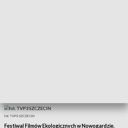
POWRÓT DO
SZCZECIN
TVP REGIONY
Ruszył Festiwal Filmów Ekologicznych
2018-05-17
Emilia Gumna /as
fot. TVP3 SZCZECIN
Festiwal Filmów Ekologicznych w Nowogardzie.