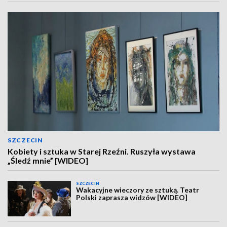
[WIDEO]
SZCZECIN
Kobiety i sztuka w Starej Rzeźni. Ruszyła wystawa
„Śledź mnie” [WIDEO]
SZCZECIN
Wakacyjne wieczory ze sztuką. Teatr
Polski zaprasza widzów [WIDEO]