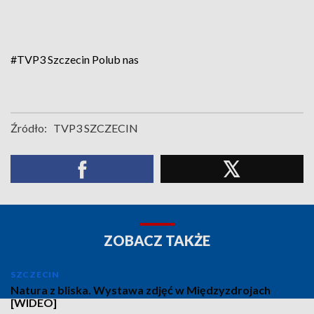
#TVP3 Szczecin
Polub nas
Źródło:
TVP3 SZCZECIN
ZOBACZ TAKŻE
SZCZECIN
Natura z bliska. Wystawa zdjęć w Międzyzdrojach