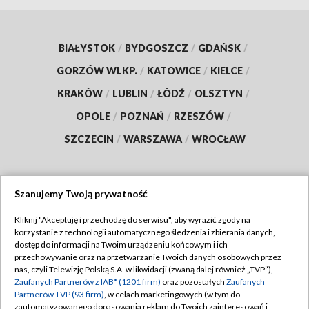
BIAŁYSTOK
/
BYDGOSZCZ
/
GDAŃSK
/
GORZÓW WLKP.
/
KATOWICE
/
KIELCE
/
KRAKÓW
/
LUBLIN
/
ŁÓDŹ
/
OLSZTYN
/
OPOLE
/
POZNAŃ
/
RZESZÓW
/
SZCZECIN
/
WARSZAWA
/
WROCŁAW
Szanujemy Twoją prywatność
Dołącz do nas:
Kliknij "Akceptuję i przechodzę do serwisu", aby wyrazić zgody na
korzystanie z technologii automatycznego śledzenia i zbierania danych,
TVP
dostęp do informacji na Twoim urządzeniu końcowym i ich
Abonament TVP
przechowywanie oraz na przetwarzanie Twoich danych osobowych przez
Regulamin TVP
nas, czyli Telewizję Polską S.A. w likwidacji (zwaną dalej również „TVP”),
Emisja w TVP
Polityka prywatności
Zaufanych Partnerów z IAB* (1201 firm)
oraz pozostałych
Zaufanych
Partnerów TVP (93 firm)
, w celach marketingowych (w tym do
Centrum informacji TVP
Moje zgody
zautomatyzowanego dopasowania reklam do Twoich zainteresowań i