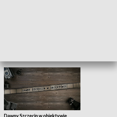
Z indeksem w ręku
Droga po suk
HISTORIA
Dawny Szczecin w obiektywie