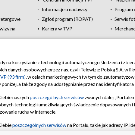
Informacje o nadawcy
Program d
zetargowe
Zgłoś program (ROPAT)
Serwis fo
wizyjna
Kariera w TVP
Merchandi
Polityka prywatności
Moje zgody
Pomoc
Biuro re
ody na korzystanie z technologii automatycznego śledzenia i zbie
 danych osobowych przez nas, czyli Telewizję Polską S.A. w likw
VP (93 firm)
, w celach marketingowych (w tym do zautomatyzow
 poniżej, a także zgody na udostępnianie przez nas identyfikator
Ciebie naszych
poszczególnych serwisów
zwanych dalej „Portalem
obnych technologii umożliwiających świadczenie dopasowanych i be
zowanie ruchu w Internecie.
Ciebie
poszczególnych serwisów
na Portalu, takie jak adresy IP, 
sach Portalu czy historia odwiedzin będą przetwarzane przez TV