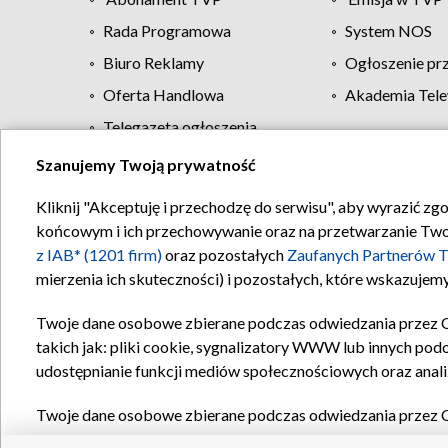
Rada Programowa
System NOS
Biuro Reklamy
Ogłoszenie pr
Oferta Handlowa
Akademia Tele
Telegazeta ogłoszenia
Szanujemy Twoją prywatność
Regulamin TVP
Kliknij "Akceptuję i przechodzę do serwisu", aby wyrazić zg
końcowym i ich przechowywanie oraz na przetwarzanie Twoich
z IAB* (1201 firm)
oraz pozostałych
Zaufanych Partnerów T
mierzenia ich skuteczności) i pozostałych, które wskazujemy
Twoje dane osobowe zbierane podczas odwiedzania przez 
takich jak: pliki cookie, sygnalizatory WWW lub innych pod
udostępnianie funkcji mediów społecznościowych oraz anali
Twoje dane osobowe zbierane podczas odwiedzania przez 
plików cookie, informacje o Twoich wyszukiwaniach w serwi