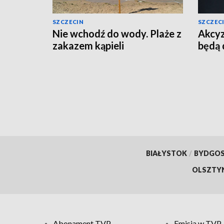
SZCZECIN
SZCZEC
Nie wchodź do wody. Plaże z
Akcyz
zakazem kąpieli
będą 
BIAŁYSTOK
/
BYDGO
OLSZTY
Abonament TVP
Emisja w TVP