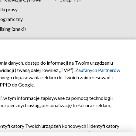
la prasy
tograficzny
sing (znaki)
klamy
Kontakt
rania danych, dostęp do informacji na Twoim urządzeniu
idacji (zwaną dalej również „TVP”),
Zaufanych Partnerów
anego dopasowania reklam do Twoich zainteresowań i
a PPID do Google.
”, w tym informacje zapisywane za pomocą technologii
zpiecznych usług, personalizację treści oraz reklam,
identyfikatory Twoich urządzeń końcowych i identyfikatory
P,
Zaufanych Partnerów z IAB
oraz pozostałych
Zaufanych