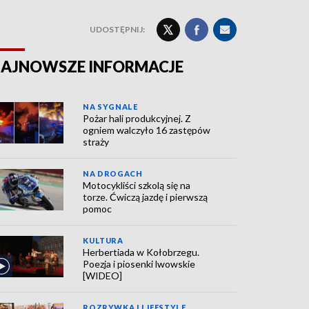
UDOSTĘPNIJ:
AJNOWSZE INFORMACJE
NA SYGNALE
Pożar hali produkcyjnej. Z
ogniem walczyło 16 zastępów
straży
NA DROGACH
Motocykliści szkolą się na
torze. Ćwiczą jazdę i pierwszą
pomoc
KULTURA
Herbertiada w Kołobrzegu.
Poezja i piosenki lwowskie
[WIDEO]
ROZRYWKA I LIFESTYLE