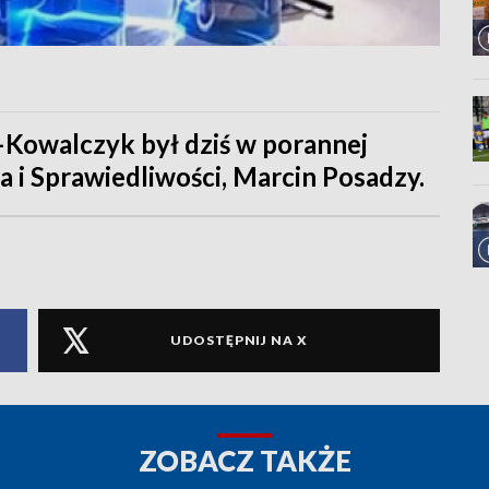
–Kowalczyk był dziś w porannej
a i Sprawiedliwości, Marcin Posadzy.
UDOSTĘPNIJ NA X
ZOBACZ TAKŻE