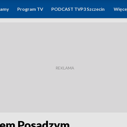
ramy
Program TV
PODCAST TVP3 Szczecin
Więce
nem Posadzym