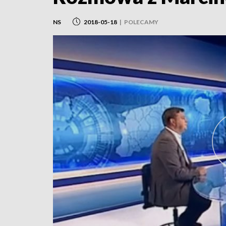
NS
2018-05-18
|
POLECAMY