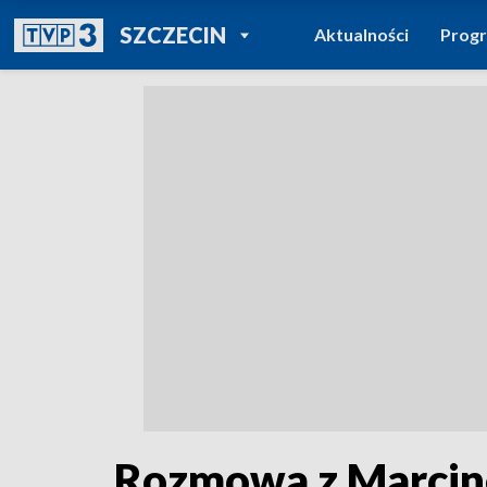
POWRÓT DO
SZCZECIN
Aktualności
Prog
TVP REGIONY
Rozmowa z Marci