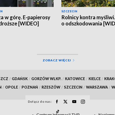
IN
SZCZECIN
a w górę. E-papierosy
Rolnicy kontra myśliwi
droższe [WIDEO]
o odszkodowania [WI
ZOBACZ WIĘCEJ
SZCZ
/
GDAŃSK
/
GORZÓW WLKP.
/
KATOWICE
/
KIELCE
/
KRA
N
/
OPOLE
/
POZNAŃ
/
RZESZÓW
/
SZCZECIN
/
WARSZAWA
/
W
Dołącz do nas:
Centrum informacji TVP
Naziemna