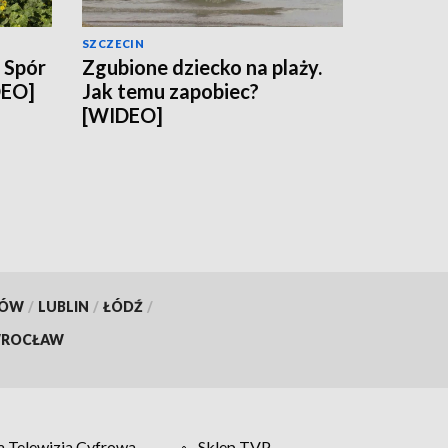
SZCZECIN
. Spór
Zgubione dziecko na plaży.
DEO]
Jak temu zapobiec?
[WIDEO]
KÓW
/
LUBLIN
/
ŁÓDŹ
/
ROCŁAW
 Telewizja Cyfrowa
Sklep TVP