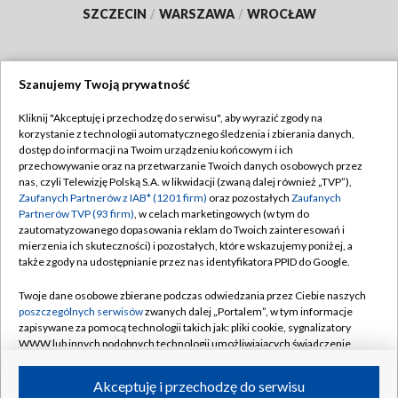
SZCZECIN
/
WARSZAWA
/
WROCŁAW
Szanujemy Twoją prywatność
Dołącz do nas:
Kliknij "Akceptuję i przechodzę do serwisu", aby wyrazić zgody na
korzystanie z technologii automatycznego śledzenia i zbierania danych,
TVP
dostęp do informacji na Twoim urządzeniu końcowym i ich
Abonament TVP
przechowywanie oraz na przetwarzanie Twoich danych osobowych przez
Regulamin TVP
nas, czyli Telewizję Polską S.A. w likwidacji (zwaną dalej również „TVP”),
Emisja w TVP
Polityka prywatności
Zaufanych Partnerów z IAB* (1201 firm)
oraz pozostałych
Zaufanych
Partnerów TVP (93 firm)
, w celach marketingowych (w tym do
Centrum informacji TVP
Moje zgody
zautomatyzowanego dopasowania reklam do Twoich zainteresowań i
mierzenia ich skuteczności) i pozostałych, które wskazujemy poniżej, a
Naziemna Telewizja Cyfrowa
Pomoc
także zgody na udostępnianie przez nas identyfikatora PPID do Google.
Sklep TVP
Biuro reklamy
Twoje dane osobowe zbierane podczas odwiedzania przez Ciebie naszych
Rada Programowa
Kontakt
poszczególnych serwisów
zwanych dalej „Portalem”, w tym informacje
zapisywane za pomocą technologii takich jak: pliki cookie, sygnalizatory
System NOS
WWW lub innych podobnych technologii umożliwiających świadczenie
dopasowanych i bezpiecznych usług, personalizację treści oraz reklam,
Informacje o nadawcy
Kanały
udostępnianie funkcji mediów społecznościowych oraz analizowanie
Akceptuję i przechodzę do serwisu
ruchu w Internecie.
Program dla prasy