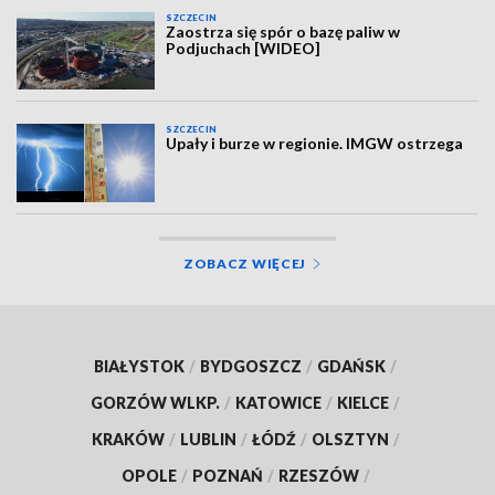
SZCZECIN
Zaostrza się spór o bazę paliw w
Podjuchach [WIDEO]
SZCZECIN
Upały i burze w regionie. IMGW ostrzega
ZOBACZ WIĘCEJ
BIAŁYSTOK
/
BYDGOSZCZ
/
GDAŃSK
/
GORZÓW WLKP.
/
KATOWICE
/
KIELCE
/
KRAKÓW
/
LUBLIN
/
ŁÓDŹ
/
OLSZTYN
/
OPOLE
/
POZNAŃ
/
RZESZÓW
/