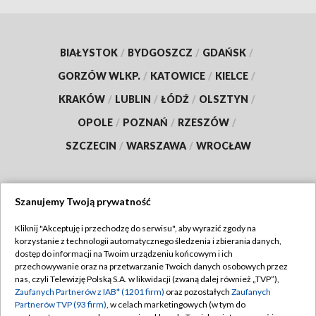
BIAŁYSTOK
/
BYDGOSZCZ
/
GDAŃSK
/
GORZÓW WLKP.
/
KATOWICE
/
KIELCE
/
KRAKÓW
/
LUBLIN
/
ŁÓDŹ
/
OLSZTYN
/
OPOLE
/
POZNAŃ
/
RZESZÓW
/
SZCZECIN
/
WARSZAWA
/
WROCŁAW
Szanujemy Twoją prywatność
Dołącz do nas:
Kliknij "Akceptuję i przechodzę do serwisu", aby wyrazić zgody na
korzystanie z technologii automatycznego śledzenia i zbierania danych,
TVP
dostęp do informacji na Twoim urządzeniu końcowym i ich
Abonament TVP
przechowywanie oraz na przetwarzanie Twoich danych osobowych przez
Regulamin TVP
nas, czyli Telewizję Polską S.A. w likwidacji (zwaną dalej również „TVP”),
Emisja w TVP
Polityka prywatności
Zaufanych Partnerów z IAB* (1201 firm)
oraz pozostałych
Zaufanych
Partnerów TVP (93 firm)
, w celach marketingowych (w tym do
Centrum informacji TVP
Moje zgody