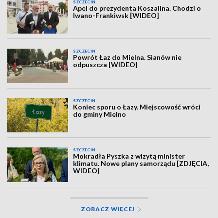
SZCZECIN
Apel do prezydenta Koszalina. Chodzi o
Iwano-Frankiwsk [WIDEO]
SZCZECIN
Powrót Łaz do Mielna. Sianów nie
odpuszcza [WIDEO]
SZCZECIN
Koniec sporu o Łazy. Miejscowość wróci
do gminy Mielno
SZCZECIN
Mokradła Pyszka z wizytą minister
klimatu. Nowe plany samorządu [ZDJĘCIA,
WIDEO]
ZOBACZ WIĘCEJ