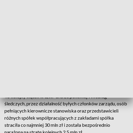
usługi na rzecz Zakładów Chemicznych Police. Zatrzymani
mieli działać na szkodę spółki African Investment Group, w
której blisko 55 procent udziałów mają Zakłady Chemiczne
Police, które w 2013 roku kupiły akcje senegalskiej spółki.
Dwa lata później okazało się, że ta nie wydobywa fosforytów,
a jedynie pośredniczy w ich zakupie, bo jedno ze złóż
wyczerpało się już w 2014 roku. Wyrządzona szkoda,
zdaniem śledczych, wynosi 6 milionów dolarów.
Wszyscy podejrzani usłyszeli zarzuty udzielania pomocy w
wyrządzeniu szkody, natomiast adwokat i biznesmen także
prania brudnych pieniędzy. Adwokat został aresztowany.
To kolejny wątek w tzw. "aferze polickiej". Według
śledczych, przez działalność byłych członków zarządu, osób
pełniących kierownicze stanowiska oraz przedstawicieli
różnych spółek współpracujących z zakładami spółka
straciła co najmniej 30 mln zł i została bezpośrednio
narażona na stratę kolejnych 2,5 mln zł.