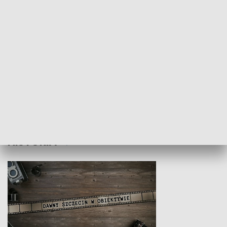
Z indeksem w ręku
Droga po suk
HISTORIA