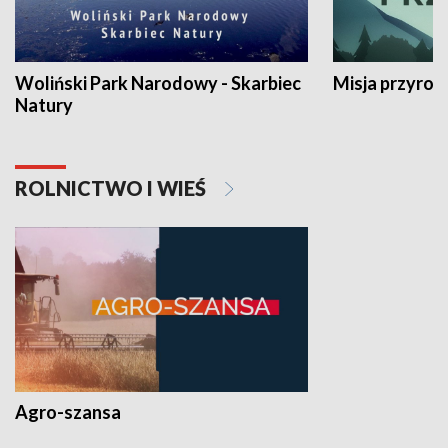
Woliński Park Narodowy - Skarbiec
Misja przyrod
Natury
ROLNICTWO I WIEŚ
Agro-szansa