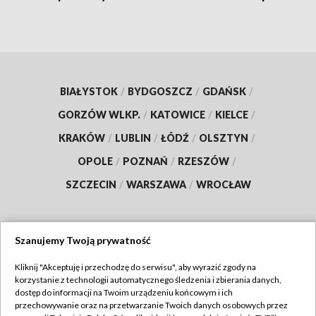
BIAŁYSTOK
/
BYDGOSZCZ
/
GDAŃSK
/
GORZÓW WLKP.
/
KATOWICE
/
KIELCE
/
KRAKÓW
/
LUBLIN
/
ŁÓDŹ
/
OLSZTYN
/
OPOLE
/
POZNAŃ
/
RZESZÓW
/
SZCZECIN
/
WARSZAWA
/
WROCŁAW
Szanujemy Twoją prywatność
Dołącz do nas:
Kliknij "Akceptuję i przechodzę do serwisu", aby wyrazić zgody na
korzystanie z technologii automatycznego śledzenia i zbierania danych,
TVP
dostęp do informacji na Twoim urządzeniu końcowym i ich
Abonament TVP
przechowywanie oraz na przetwarzanie Twoich danych osobowych przez
Regulamin TVP