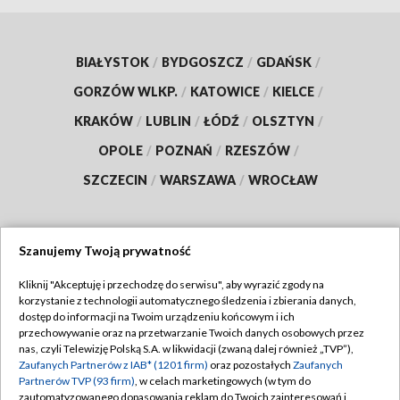
BIAŁYSTOK
/
BYDGOSZCZ
/
GDAŃSK
/
GORZÓW WLKP.
/
KATOWICE
/
KIELCE
/
KRAKÓW
/
LUBLIN
/
ŁÓDŹ
/
OLSZTYN
/
OPOLE
/
POZNAŃ
/
RZESZÓW
/
SZCZECIN
/
WARSZAWA
/
WROCŁAW
Szanujemy Twoją prywatność
Dołącz do nas:
Kliknij "Akceptuję i przechodzę do serwisu", aby wyrazić zgody na
korzystanie z technologii automatycznego śledzenia i zbierania danych,
TVP
dostęp do informacji na Twoim urządzeniu końcowym i ich
Abonament TVP
przechowywanie oraz na przetwarzanie Twoich danych osobowych przez
Regulamin TVP
nas, czyli Telewizję Polską S.A. w likwidacji (zwaną dalej również „TVP”),
Emisja w TVP
Polityka prywatności
Zaufanych Partnerów z IAB* (1201 firm)
oraz pozostałych
Zaufanych
Partnerów TVP (93 firm)
, w celach marketingowych (w tym do
Centrum informacji TVP
Moje zgody
zautomatyzowanego dopasowania reklam do Twoich zainteresowań i