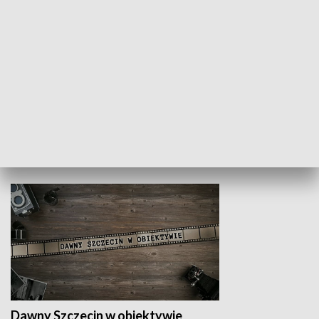
Z indeksem w ręku
Droga po suk
HISTORIA
Dawny Szczecin w obiektywie