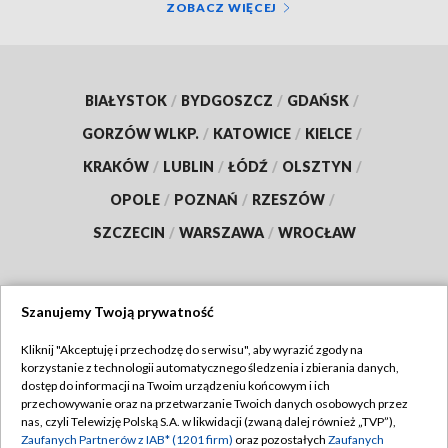
ZOBACZ WIĘCEJ
BIAŁYSTOK
/
BYDGOSZCZ
/
GDAŃSK
/
GORZÓW WLKP.
/
KATOWICE
/
KIELCE
/
KRAKÓW
/
LUBLIN
/
ŁÓDŹ
/
OLSZTYN
/
OPOLE
/
POZNAŃ
/
RZESZÓW
/
SZCZECIN
/
WARSZAWA
/
WROCŁAW
Szanujemy Twoją prywatność
Dołącz do nas:
Kliknij "Akceptuję i przechodzę do serwisu", aby wyrazić zgody na
korzystanie z technologii automatycznego śledzenia i zbierania danych,
TVP
dostęp do informacji na Twoim urządzeniu końcowym i ich
Abonament TVP
przechowywanie oraz na przetwarzanie Twoich danych osobowych przez
Regulamin TVP
nas, czyli Telewizję Polską S.A. w likwidacji (zwaną dalej również „TVP”),
Emisja w TVP
Zaufanych Partnerów z IAB* (1201 firm)
oraz pozostałych
Zaufanych
Polityka prywatności