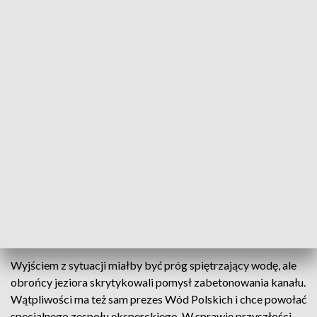
Państwowego Przedsiębiorstwa „Wody Polskie”.
Przemysław Daca zapowiedział działania na rzecz
ratowania akwenu. Konkretne rozwiązania ma
opracować specjalnie powołany zespół ekspertów.
Inwestycję, kosztem 22 milionów złotych, pod koniec 2013
roku zrealizował Zachodniopomorski Zarząd Melioracji i
Urządzeń Wodnych w Szczecinie. Wrota działają
samoczynnie, a ich zadaniem jest ochrona okolicznych
miejscowości przed zalewaniem. Tyle, że zdaniem
okolicznych wędkarzy, żeglarzy i przedsiębiorców –
zamykają się za często. Poziom wody w Jamnie już obniżył
się o 60 centymetrów, a temperatura wzrosła o 10 stopni
Celsjusza, co zdaniem jego obrońców grozi katastrofą
ekologiczną.
Wyjściem z sytuacji miałby być próg spiętrzający wodę, ale
obrońcy jeziora skrytykowali pomysł zabetonowania kanału.
Wątpliwości ma też sam prezes Wód Polskich i chce powołać
specjalnego zespołu eksperckiego. W sprawie przyszłości