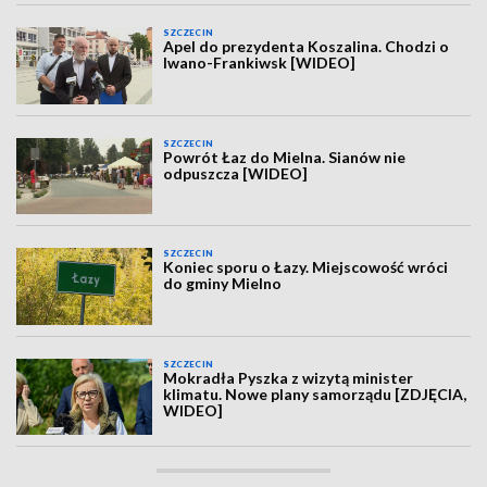
SZCZECIN
Apel do prezydenta Koszalina. Chodzi o
Iwano-Frankiwsk [WIDEO]
SZCZECIN
Powrót Łaz do Mielna. Sianów nie
odpuszcza [WIDEO]
SZCZECIN
Koniec sporu o Łazy. Miejscowość wróci
do gminy Mielno
SZCZECIN
Mokradła Pyszka z wizytą minister
klimatu. Nowe plany samorządu [ZDJĘCIA,
WIDEO]