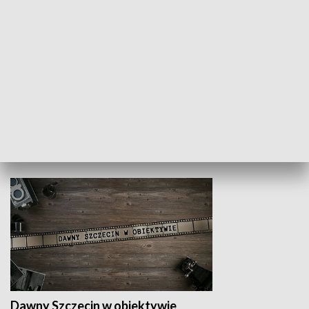
Z indeksem w ręku
Droga po suk
HISTORIA
Dawny Szczecin w obiektywie