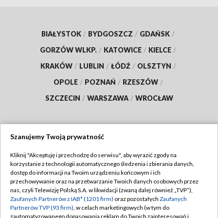
BIAŁYSTOK
/
BYDGOSZCZ
/
GDAŃSK
/
GORZÓW WLKP.
/
KATOWICE
/
KIELCE
/
KRAKÓW
/
LUBLIN
/
ŁÓDŹ
/
OLSZTYN
/
OPOLE
/
POZNAŃ
/
RZESZÓW
/
SZCZECIN
/
WARSZAWA
/
WROCŁAW
Szanujemy Twoją prywatność
Dołącz do nas:
Kliknij "Akceptuję i przechodzę do serwisu", aby wyrazić zgody na
korzystanie z technologii automatycznego śledzenia i zbierania danych,
TVP
dostęp do informacji na Twoim urządzeniu końcowym i ich
Abonament TVP
przechowywanie oraz na przetwarzanie Twoich danych osobowych przez
Regulamin TVP
nas, czyli Telewizję Polską S.A. w likwidacji (zwaną dalej również „TVP”),
Emisja w TVP
Polityka prywatności
Zaufanych Partnerów z IAB* (1201 firm)
oraz pozostałych
Zaufanych
Partnerów TVP (93 firm)
, w celach marketingowych (w tym do
Centrum informacji TVP
Moje zgody
zautomatyzowanego dopasowania reklam do Twoich zainteresowań i