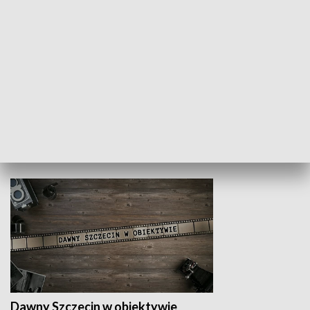
Z indeksem w ręku
Droga po suk
HISTORIA
Dawny Szczecin w obiektywie