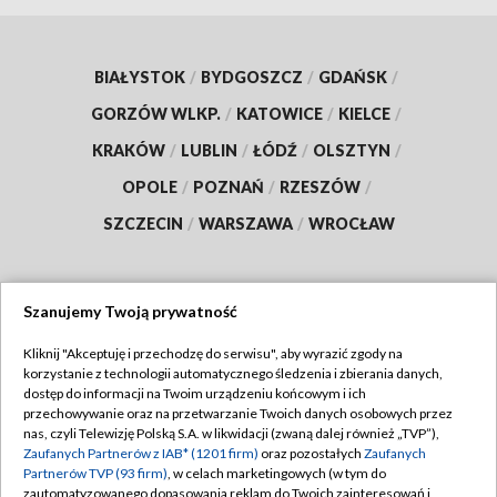
BIAŁYSTOK
/
BYDGOSZCZ
/
GDAŃSK
/
GORZÓW WLKP.
/
KATOWICE
/
KIELCE
/
KRAKÓW
/
LUBLIN
/
ŁÓDŹ
/
OLSZTYN
/
OPOLE
/
POZNAŃ
/
RZESZÓW
/
SZCZECIN
/
WARSZAWA
/
WROCŁAW
Szanujemy Twoją prywatność
Dołącz do nas:
Kliknij "Akceptuję i przechodzę do serwisu", aby wyrazić zgody na
korzystanie z technologii automatycznego śledzenia i zbierania danych,
TVP
dostęp do informacji na Twoim urządzeniu końcowym i ich
Abonament TVP
przechowywanie oraz na przetwarzanie Twoich danych osobowych przez
Regulamin TVP
nas, czyli Telewizję Polską S.A. w likwidacji (zwaną dalej również „TVP”),
Emisja w TVP
Polityka prywatności
Zaufanych Partnerów z IAB* (1201 firm)
oraz pozostałych
Zaufanych
Partnerów TVP (93 firm)
, w celach marketingowych (w tym do
Centrum informacji TVP
Moje zgody
zautomatyzowanego dopasowania reklam do Twoich zainteresowań i