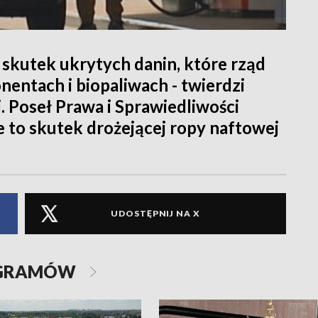
 skutek ukrytych danin, które rząd
entach i biopaliwach - twierdzi
. Poseł Prawa i Sprawiedliwości
e to skutek drożejącej ropy naftowej
UDOSTĘPNIJ NA X
OGRAMÓW