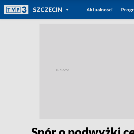
POWRÓT DO
SZCZECIN
Aktualności
Prog
TVP REGIONY
Spór o podwyżki c