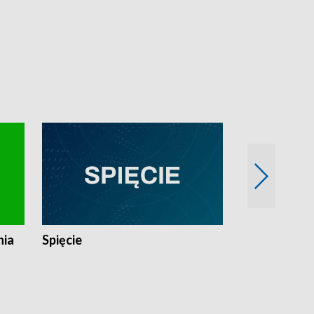
nia
Spięcie
Niedziałkow