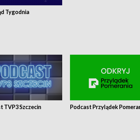
ąd Tygodnia
t TVP3 Szczecin
Podcast Przylądek Pomera