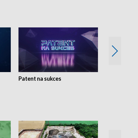
Patent na sukces
Rolnictwo w 