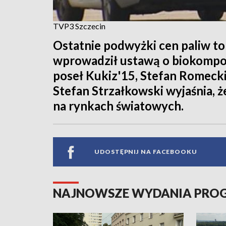
TVP3 Szczecin
Ostatnie podwyżki cen paliw to
wprowadził ustawą o biokompon
poseł Kukiz'15, Stefan Romecki
Stefan Strzałkowski wyjaśnia, ż
na rynkach światowych.
UDOSTĘPNIJ NA FACEBOOKU
NAJNOWSZE WYDANIA PR