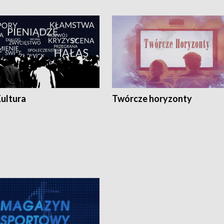
Kultura
Twórcze horyzonty