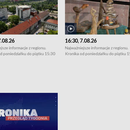
7.08.26
16:30, 7.08.26
jsze informacje z regionu.
Najważniejsze informacje z regionu.
d poniedziałku do piątku 15:30
Kronika od poniedziałku do piątku 1
16:30 (+ rozmowa), 18:30, 21:30.
(flesz), 16:30 (+ rozmowa), 18:30, 21
y i święta 15:30 i 16:30
W weekendy i święta 15:30 i 16:30
8:30 i 21:30. Dziennikarze czekają
(flesz), 18:30 i 21:30. Dziennikarze c
a zgłoszenia: Szczecin - tel. 91-
na Państwa zgłoszenia: Szczecin - te
0, Koszalin - tel. 94-34-50-054,
4 8-10-400, Koszalin - tel. 94-34-50
ronika@tvp.pl.
e-mail: kronika@tvp.pl.