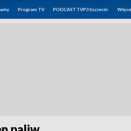
ramy
Program TV
PODCAST TVP3 Szczecin
Więce
en paliw