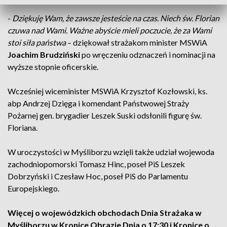
-
Dziękuję Wam, że zawsze jesteście na czas. Niech św. Florian
czuwa nad Wami. Ważne abyście mieli poczucie, że za Wami
stoi siła państwa
– dziękował strażakom minister MSWiA
Joachim Brudziński
po wręczeniu odznaczeń i nominacji na
wyższe stopnie oficerskie.
Wcześniej wiceminister MSWiA Krzysztof Kozłowski, ks.
abp Andrzej Dzięga i komendant Państwowej Straży
Pożarnej gen. brygadier Leszek Suski odsłonili figurę św.
Floriana.
W uroczystości w Myśliborzu wzięli także udział wojewoda
zachodniopomorski Tomasz Hinc, poseł PiS Leszek
Dobrzyński i Czesław Hoc, poseł PiS do Parlamentu
Europejskiego.
Więcej o wojewódzkich obchodach Dnia Strażaka w
Myśliborzu w Kronice Obrazie Dnia o 17:30 i Kronice o