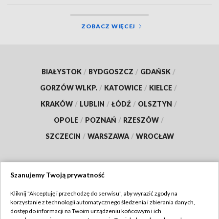
ZOBACZ WIĘCEJ
BIAŁYSTOK
/
BYDGOSZCZ
/
GDAŃSK
/
GORZÓW WLKP.
/
KATOWICE
/
KIELCE
/
KRAKÓW
/
LUBLIN
/
ŁÓDŹ
/
OLSZTYN
/
OPOLE
/
POZNAŃ
/
RZESZÓW
/
SZCZECIN
/
WARSZAWA
/
WROCŁAW
Szanujemy Twoją prywatność
Dołącz do nas:
Kliknij "Akceptuję i przechodzę do serwisu", aby wyrazić zgody na
korzystanie z technologii automatycznego śledzenia i zbierania danych,
TVP
dostęp do informacji na Twoim urządzeniu końcowym i ich