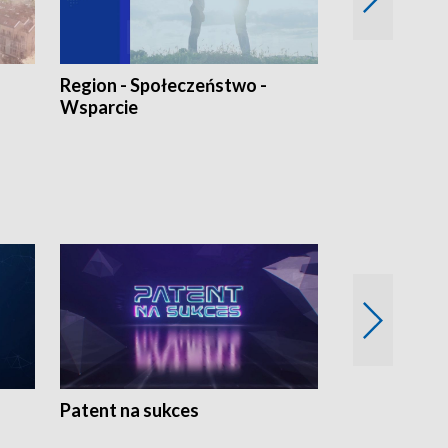
Region - Społeczeństwo -
Bez Barier
Wsparcie
Patent na sukces
Rolnictwo w 