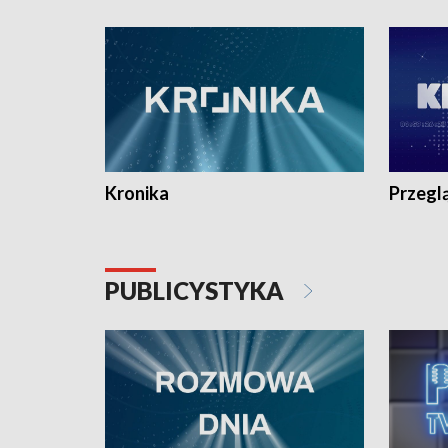
e-mail: kronika@tvp.pl.
e-mail: k
Kronika
Przegl
PUBLICYSTYKA