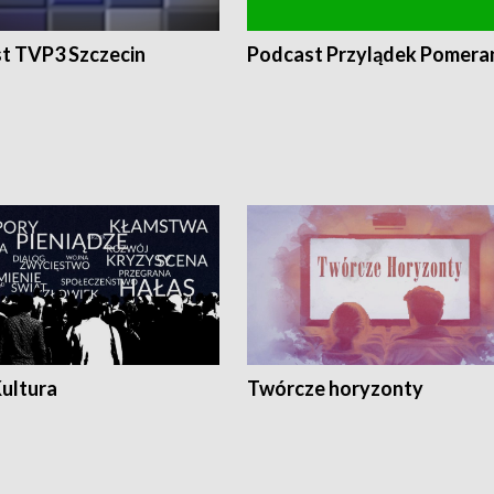
t TVP3 Szczecin
Podcast Przylądek Pomera
Kultura
Twórcze horyzonty