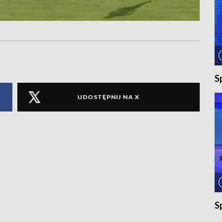
S
UDOSTĘPNIJ NA X
S