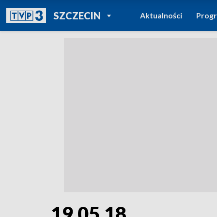
POWRÓT DO
SZCZECIN
Aktualności
Prog
TVP REGIONY
19.05.18