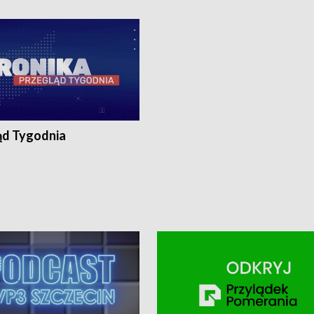
ronika@tvp.pl.
e-mail: kronika@tvp.pl.
ąd Tygodnia