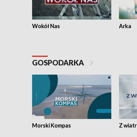
Wokół Nas
Arka
GOSPODARKA
Morski Kompas
Z wiat