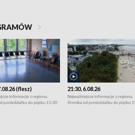
OGRAMÓW
7.08.26 (flesz)
21:30, 6.08.26
jsze informacje z regionu.
Najważniejsze informacje z regionu.
d poniedziałku do piątku 15:30
Kronika od poniedziałku do piątku 1
16:30 (+ rozmowa), 18:30, 21:30.
(flesz), 16:30 (+ rozmowa), 18:30, 21
y i święta 15:30 i 16:30
W weekendy i święta 15:30 i 16:30
8:30 i 21:30. Dziennikarze czekają
(flesz), 18:30 i 21:30. Dziennikarze c
a zgłoszenia: Szczecin - tel. 91-
na Państwa zgłoszenia: Szczecin - te
0, Koszalin - tel. 94-34-50-054,
4 8-10-400, Koszalin - tel. 94-34-50