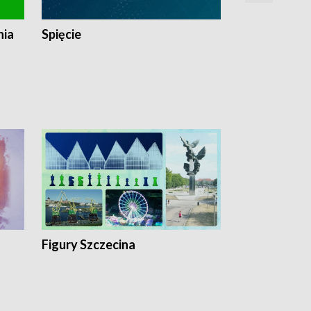
nia
Spięcie
Niedziałkow
Figury Szczecina