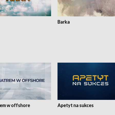
Barka
rem w offshore
Apetyt na sukces