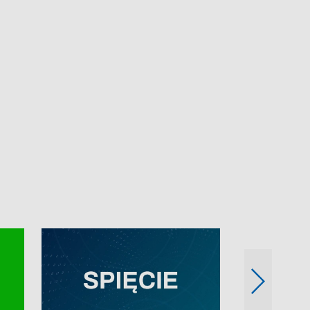
e-mail: kronika@tvp.pl.
e-mail: kronika@t