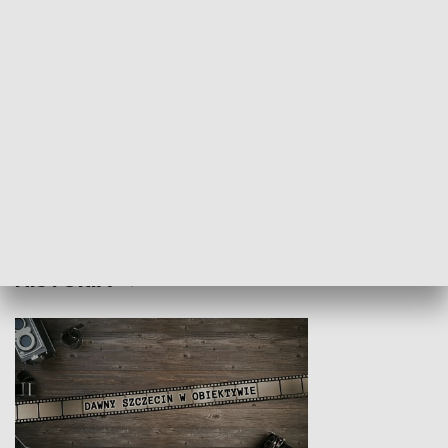
Z indeksem w ręku
Droga po suk
HISTORIA