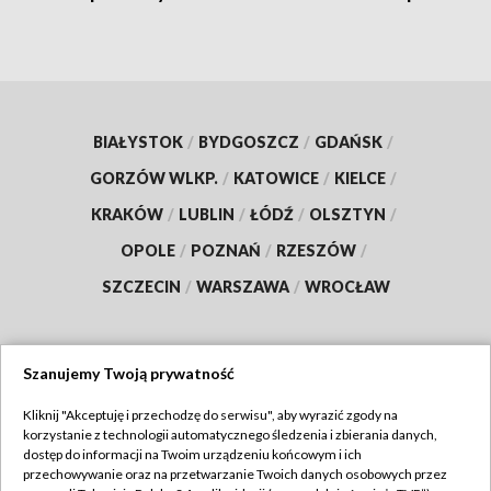
BIAŁYSTOK
/
BYDGOSZCZ
/
GDAŃSK
/
GORZÓW WLKP.
/
KATOWICE
/
KIELCE
/
KRAKÓW
/
LUBLIN
/
ŁÓDŹ
/
OLSZTYN
/
OPOLE
/
POZNAŃ
/
RZESZÓW
/
SZCZECIN
/
WARSZAWA
/
WROCŁAW
Szanujemy Twoją prywatność
Dołącz do nas:
Kliknij "Akceptuję i przechodzę do serwisu", aby wyrazić zgody na
korzystanie z technologii automatycznego śledzenia i zbierania danych,
TVP
dostęp do informacji na Twoim urządzeniu końcowym i ich
Abonament TVP
przechowywanie oraz na przetwarzanie Twoich danych osobowych przez
Regulamin TVP