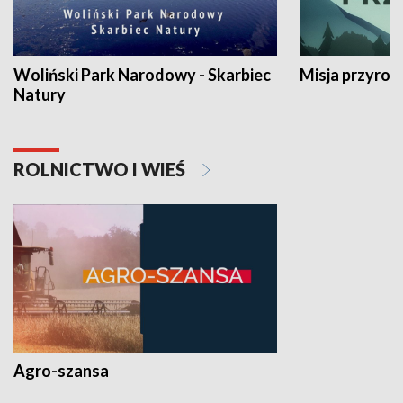
Woliński Park Narodowy - Skarbiec
Misja przyrod
Natury
ROLNICTWO I WIEŚ
Agro-szansa