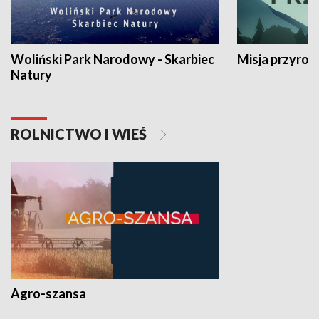
Woliński Park Narodowy - Skarbiec
Misja przyrod
Natury
ROLNICTWO I WIEŚ
Agro-szansa