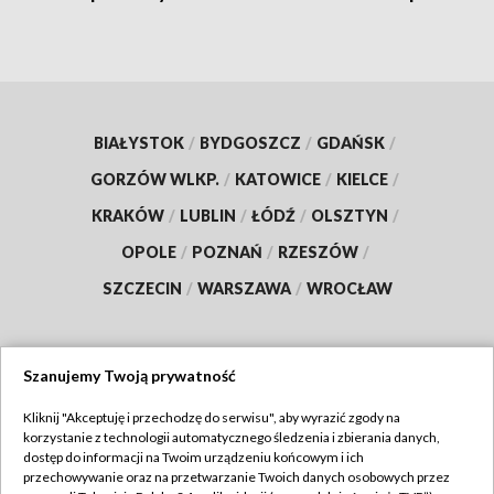
BIAŁYSTOK
/
BYDGOSZCZ
/
GDAŃSK
/
GORZÓW WLKP.
/
KATOWICE
/
KIELCE
/
KRAKÓW
/
LUBLIN
/
ŁÓDŹ
/
OLSZTYN
/
OPOLE
/
POZNAŃ
/
RZESZÓW
/
SZCZECIN
/
WARSZAWA
/
WROCŁAW
Szanujemy Twoją prywatność
Dołącz do nas:
Kliknij "Akceptuję i przechodzę do serwisu", aby wyrazić zgody na
korzystanie z technologii automatycznego śledzenia i zbierania danych,
TVP
dostęp do informacji na Twoim urządzeniu końcowym i ich
Abonament TVP
przechowywanie oraz na przetwarzanie Twoich danych osobowych przez
Regulamin TVP