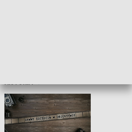
Z indeksem w ręku
Droga po suk
HISTORIA