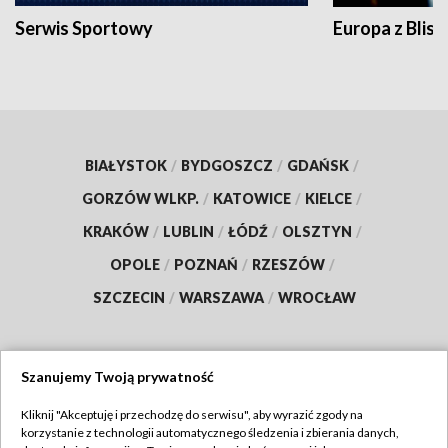
Serwis Sportowy
Europa z Blisk
BIAŁYSTOK
/
BYDGOSZCZ
/
GDAŃSK
/
GORZÓW WLKP.
/
KATOWICE
/
KIELCE
/
KRAKÓW
/
LUBLIN
/
ŁÓDŹ
/
OLSZTYN
/
OPOLE
/
POZNAŃ
/
RZESZÓW
/
SZCZECIN
/
WARSZAWA
/
WROCŁAW
Szanujemy Twoją prywatność
Dołącz do nas:
Kliknij "Akceptuję i przechodzę do serwisu", aby wyrazić zgody na
korzystanie z technologii automatycznego śledzenia i zbierania danych,
TVP