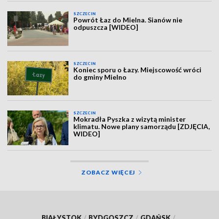
SZCZECIN
Powrót Łaz do Mielna. Sianów nie
odpuszcza [WIDEO]
SZCZECIN
Koniec sporu o Łazy. Miejscowość wróci
do gminy Mielno
SZCZECIN
Mokradła Pyszka z wizytą minister
klimatu. Nowe plany samorządu [ZDJĘCIA,
WIDEO]
ZOBACZ WIĘCEJ
BIAŁYSTOK
/
BYDGOSZCZ
/
GDAŃSK
/