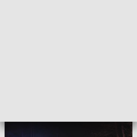
POWRÓT DO
SZCZECIN
TVP REGIONY
Bez wyroku w sprawie porywaczy Amelki
z Golczewa
2018-05-21
Natalia Cistowska / kb