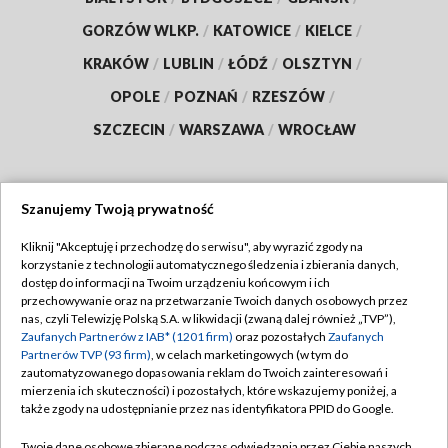
GORZÓW WLKP.
/
KATOWICE
/
KIELCE
/
KRAKÓW
/
LUBLIN
/
ŁÓDŹ
/
OLSZTYN
/
OPOLE
/
POZNAŃ
/
RZESZÓW
/
SZCZECIN
/
WARSZAWA
/
WROCŁAW
Szanujemy Twoją prywatność
Dołącz do nas:
Kliknij "Akceptuję i przechodzę do serwisu", aby wyrazić zgody na
korzystanie z technologii automatycznego śledzenia i zbierania danych,
TVP
dostęp do informacji na Twoim urządzeniu końcowym i ich
Abonament TVP
przechowywanie oraz na przetwarzanie Twoich danych osobowych przez
Regulamin TVP
nas, czyli Telewizję Polską S.A. w likwidacji (zwaną dalej również „TVP”),
Emisja w TVP
Polityka prywatności
Zaufanych Partnerów z IAB* (1201 firm)
oraz pozostałych
Zaufanych
Partnerów TVP (93 firm)
, w celach marketingowych (w tym do
Centrum informacji TVP
Moje zgody
zautomatyzowanego dopasowania reklam do Twoich zainteresowań i
mierzenia ich skuteczności) i pozostałych, które wskazujemy poniżej, a
Naziemna Telewizja Cyfrowa
Pomoc
także zgody na udostępnianie przez nas identyfikatora PPID do Google.
Sklep TVP
Biuro reklamy
Twoje dane osobowe zbierane podczas odwiedzania przez Ciebie naszych