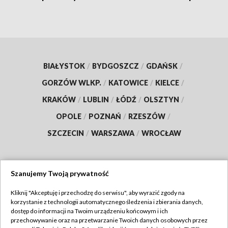
BIAŁYSTOK
/
BYDGOSZCZ
/
GDAŃSK
/
GORZÓW WLKP.
/
KATOWICE
/
KIELCE
/
KRAKÓW
/
LUBLIN
/
ŁÓDŹ
/
OLSZTYN
/
OPOLE
/
POZNAŃ
/
RZESZÓW
/
SZCZECIN
/
WARSZAWA
/
WROCŁAW
Szanujemy Twoją prywatność
Dołącz do nas:
Kliknij "Akceptuję i przechodzę do serwisu", aby wyrazić zgody na
korzystanie z technologii automatycznego śledzenia i zbierania danych,
TVP
dostęp do informacji na Twoim urządzeniu końcowym i ich
Abonament TVP
przechowywanie oraz na przetwarzanie Twoich danych osobowych przez
Regulamin TVP