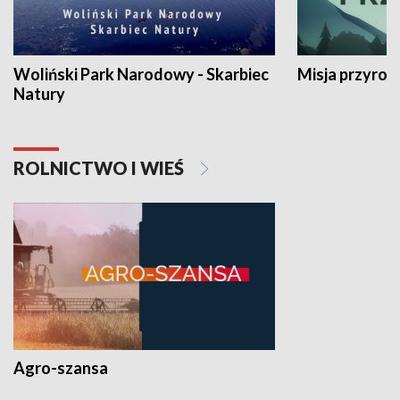
Woliński Park Narodowy - Skarbiec
Misja przyrod
Natury
ROLNICTWO I WIEŚ
Agro-szansa