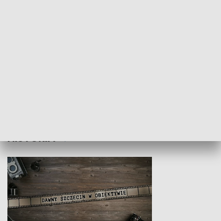
Z indeksem w ręku
Droga po suk
HISTORIA