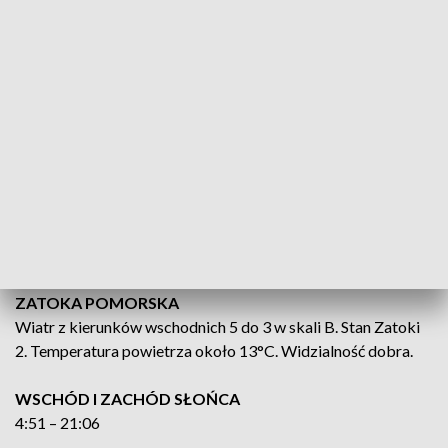
PO POŁUDNIU
Zachmurzenie umiarkowane, okresami duże. Lokalnie,
głównie na wschodzie województwa możliwy przelotny
deszcz. Temperatura maksymalna od 21°C do 22°C, nad
samym morzem od 18°C do 20°C.
BAŁTYK POŁUDNIOWY
Wiatr z kierunków wschodnich 5 do 3 w skali B. Stan morza 3
do 2. Temperatura powietrza około 13°C. Widzialność
dobra.
ZATOKA POMORSKA
Wiatr z kierunków wschodnich 5 do 3 w skali B. Stan Zatoki
2. Temperatura powietrza około 13°C. Widzialność dobra.
WSCHÓD I ZACHÓD SŁOŃCA
4:51 – 21:06