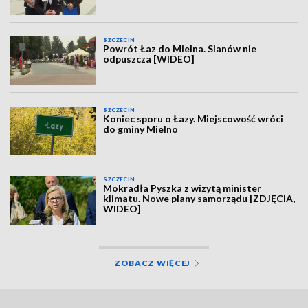
SZCZECIN
Powrót Łaz do Mielna. Sianów nie
odpuszcza [WIDEO]
SZCZECIN
Koniec sporu o Łazy. Miejscowość wróci
do gminy Mielno
SZCZECIN
Mokradła Pyszka z wizytą minister
klimatu. Nowe plany samorządu [ZDJĘCIA,
WIDEO]
ZOBACZ WIĘCEJ