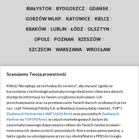
BIAŁYSTOK
/
BYDGOSZCZ
/
GDAŃSK
/
GORZÓW WLKP.
/
KATOWICE
/
KIELCE
/
KRAKÓW
/
LUBLIN
/
ŁÓDŹ
/
OLSZTYN
/
OPOLE
/
POZNAŃ
/
RZESZÓW
/
SZCZECIN
/
WARSZAWA
/
WROCŁAW
Szanujemy Twoją prywatność
Dołącz do nas:
Kliknij "Akceptuję i przechodzę do serwisu", aby wyrazić zgody na
korzystanie z technologii automatycznego śledzenia i zbierania danych,
TVP
dostęp do informacji na Twoim urządzeniu końcowym i ich
Abonament TVP
przechowywanie oraz na przetwarzanie Twoich danych osobowych przez
Regulamin TVP
nas, czyli Telewizję Polską S.A. w likwidacji (zwaną dalej również „TVP”),
Emisja w TVP
Polityka prywatności
Zaufanych Partnerów z IAB* (1201 firm)
oraz pozostałych
Zaufanych
Partnerów TVP (93 firm)
, w celach marketingowych (w tym do
Centrum informacji TVP
Moje zgody
zautomatyzowanego dopasowania reklam do Twoich zainteresowań i
mierzenia ich skuteczności) i pozostałych, które wskazujemy poniżej, a
Naziemna Telewizja Cyfrowa
Pomoc
także zgody na udostępnianie przez nas identyfikatora PPID do Google.